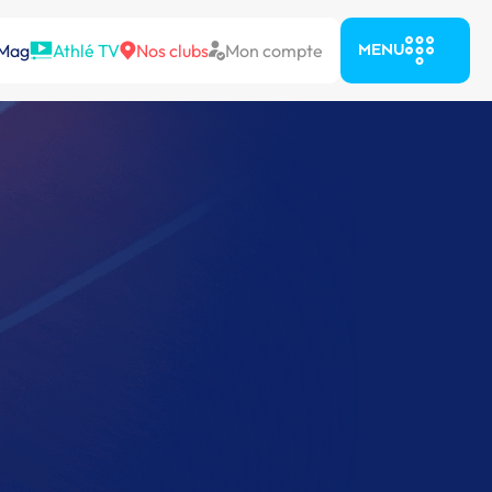
 Mag
Athlé TV
Nos clubs
Mon compte
MENU