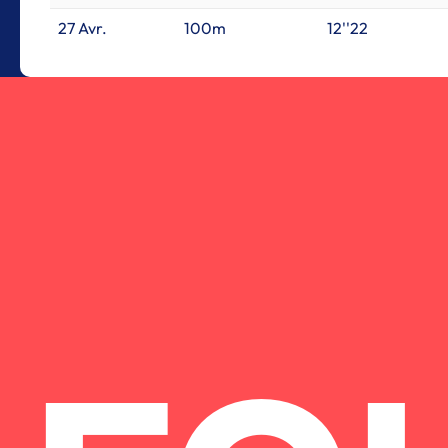
27 Avr.
100m
12''22