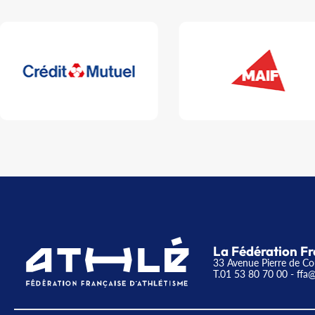
La Fédération Fr
33 Avenue Pierre de Co
T.01 53 80 70 00
- ffa@