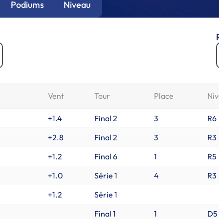
Podiums
Niveau
Vent
Tour
Place
Ni
+1.4
Final 2
3
R6
+2.8
Final 2
3
R3
+1.2
Final 6
1
R5
+1.0
Série 1
4
R3
+1.2
Série 1
Final 1
1
D5