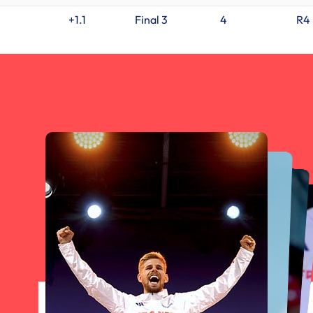
+1.1
Final 3
4
R4