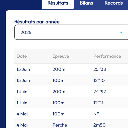
Résultats
Bilans
Records
Résultats par année
2025
Date
Epreuve
Performance
15 Juin
200m
25''38
15 Juin
100m
12''10
1 Juin
200m
24''92
1 Juin
100m
12''11
4 Mai
100m
NP
4 Mai
Perche
2m50