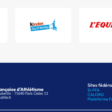
Sites fédér
ançaise d'Athlétisme
SI-FFA
ubertin - 75640 Paris Cedex 13
CALORG
athle.fr
Plateforme F