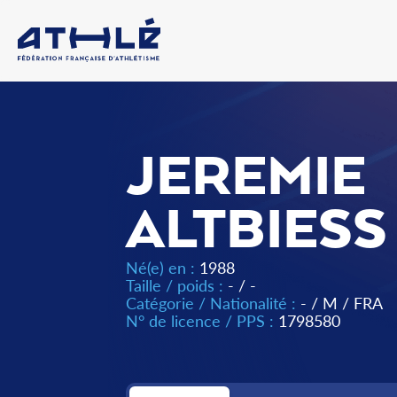
JEREMIE
ALTBIESS
Né(e) en :
1988
Taille / poids :
- / -
Catégorie / Nationalité :
-
/
M
/
FRA
N° de licence / PPS :
1798580