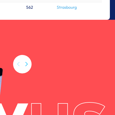
562
Strasbourg