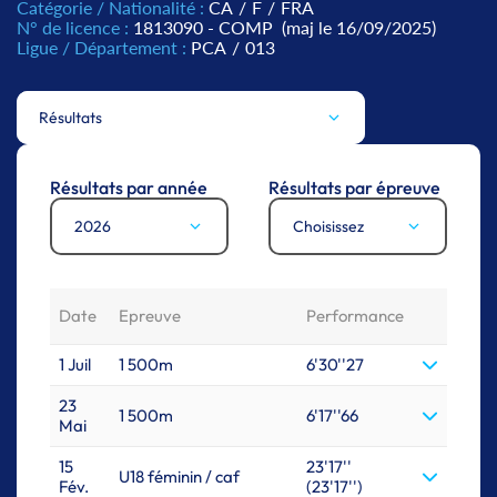
Catégorie / Nationalité :
CA
/
F
/
FRA
N° de licence :
1813090 - COMP
(maj le 16/09/2025)
Ligue / Département :
PCA
/
013
Résultats
Résultats par année
Résultats par épreuve
2026
Choisissez
Date
Epreuve
Performance
1 Juil
1 500m
6'30''27
23
1 500m
6'17''66
Mai
15
23'17''
U18 féminin / caf
Fév.
(23'17'')