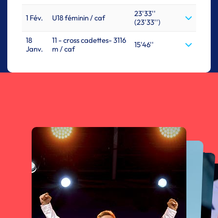
23'33''
1 Fév.
U18 féminin / caf
(23'33'')
18
11 - cross cadettes- 3116
15'46''
Janv.
m / caf