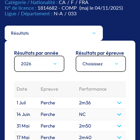
Catégorie / Nationalité :
CA
/
F
/
FRA
N° de licence :
1814682 - COMP
(maj le 04/11/2025)
Ligue / Département :
N-A
/
033
Résultats
Résultats par année
Résultats par épreuve
2026
Choisissez
Date
Epreuve
Performance
1 Juil
Perche
2m36
14 Juin
Perche
NC
31 Mai
Perche
2m50
17 Mai
Perche
2m40