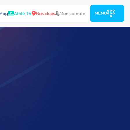
 Mag
Athlé TV
Nos clubs
Mon compte
MENU