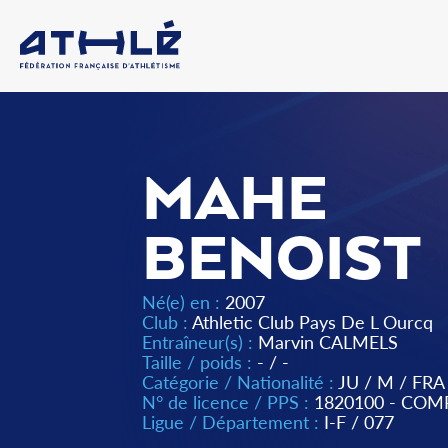
MAHE
BENOIST
Né(e) en :
2007
Club :
Athletic Club Pays De L Ourcq
Entraîneur(s) :
Marvin CALMELS
Taille / poids :
- / -
Catégorie / Nationalité :
JU
/
M
/
FRA
N° de licence / PPS :
1820100 - COM
Ligue / Département :
I-F
/
077