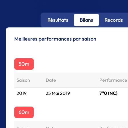
Résultats
Bilans
Records
Meilleures performances par saison
50m
Saison
Date
Performance
2019
25 Mai 2019
7''0 (NC)
60m