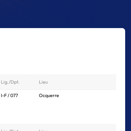
Lig./Dpt.
Lieu
I-F / 077
Ocquerre