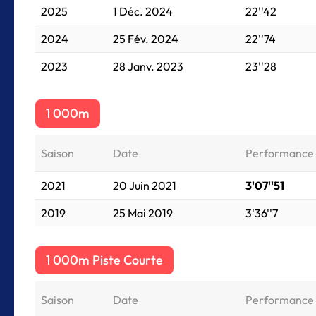
2025
1 Déc. 2024
22''42
2024
25 Fév. 2024
22''74
2023
28 Janv. 2023
23''28
1 000m
Saison
Date
Performance
2021
20 Juin 2021
3'07''51
2019
25 Mai 2019
3'36''7
1 000m Piste Courte
Saison
Date
Performance