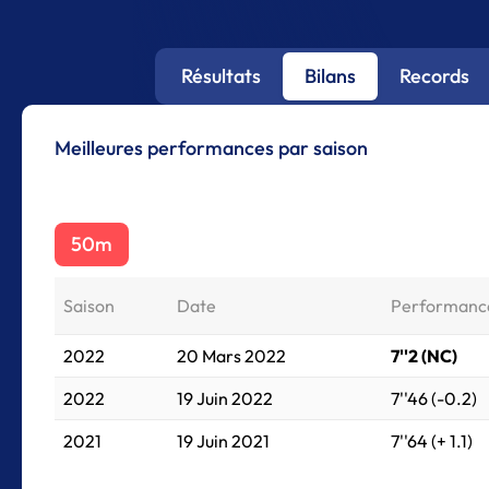
Résultats
Bilans
Records
Meilleures performances par saison
50m
Saison
Date
Performanc
2022
20 Mars 2022
7''2 (NC)
2022
19 Juin 2022
7''46 (-0.2)
2021
19 Juin 2021
7''64 (+ 1.1)