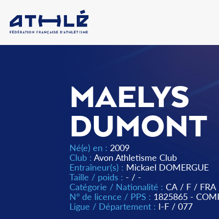
MAELYS
DUMONT
Né(e) en :
2009
Club :
Avon Athletisme Club
Entraîneur(s) :
Mickael DOMERGUE
Taille / poids :
- / -
Catégorie / Nationalité :
CA
/
F
/
FRA
N° de licence / PPS :
1825865 - COM
Ligue / Département :
I-F
/
077