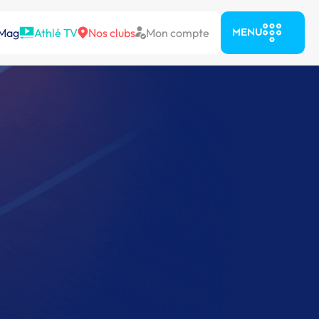
 Mag
Athlé TV
Nos clubs
Mon compte
MENU