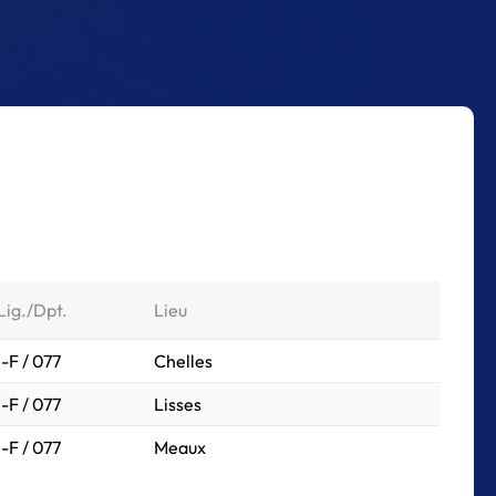
Lig./Dpt.
Lieu
I-F / 077
Chelles
I-F / 077
Lisses
I-F / 077
Meaux