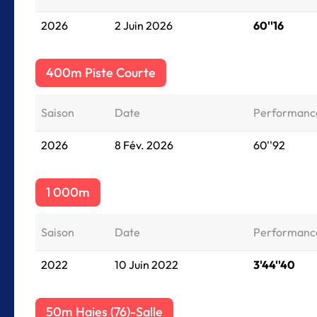
2026
2 Juin 2026
60''16
400m Piste Courte
Saison
Date
Performanc
2026
8 Fév. 2026
60''92
1 000m
Saison
Date
Performanc
2022
10 Juin 2022
3'44''40
50m Haies (76)-Salle