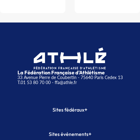
La Fédération Française d'Athlétisme
33 Avenue Pierre de Coubertin - 75640 Paris Cedex 13
T.01 53 80 70 00
- ffa@athle.fr
+
Sites fédéraux
SI-FFA
CALORG
+
Sites événements
Plateforme Formation