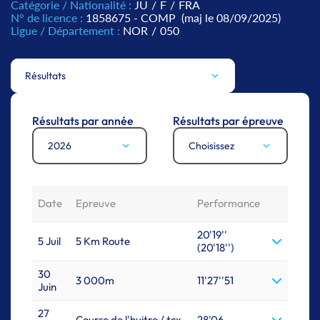
Catégorie / Nationalité :
JU
/
F
/
FRA
N° de licence :
1858675 - COMP
(maj le 08/09/2025)
Ligue / Département :
NOR
/
050
Résultats
Résultats par année
Résultats par épreuve
2026
Choisissez
Date
Epreuve
Performance
20'19''
5 Juil
5 Km Route
(20'18'')
30
3 000m
11'27''51
Juin
27
Course de l'huitre / tcx
28'06