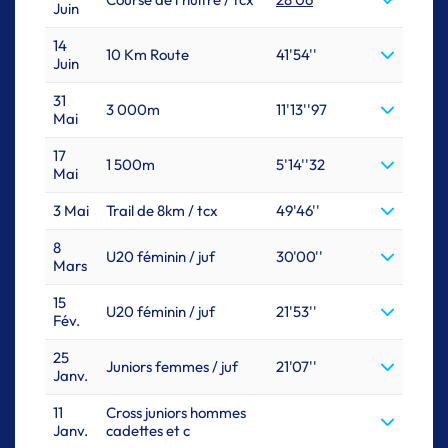
Juin
14
10 Km Route
41'54''
Juin
31
3 000m
11'13''97
Mai
17
1 500m
5'14''32
Mai
3 Mai
Trail de 8km / tcx
49'46''
8
U20 féminin / juf
30'00''
Mars
15
U20 féminin / juf
21'53''
Fév.
25
Juniors femmes / juf
21'07''
Janv.
11
Cross juniors hommes
Janv.
cadettes et c