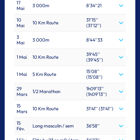
17
3 000m
8'34''21
Mai
10
31'15''
10 Km Route
Mai
(31'12'')
3
3 000m
8'44''33
Mai
39'45''
1 Mai
10 Km Route
(39'45'')
15'08''
1 Mai
5 Km Route
(15'08'')
29
1h09'13''
1/2 Marathon
Mars
(1h09'13'')
15
10 Km Route
31'41'' (31'41'')
Mars
15
Long masculin / sem
36'58''
Fév.