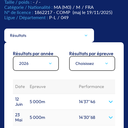
Taille / poids :
- / -
Catégorie / Nationalité :
MA (M0)
/
M
/
FRA
N° de licence :
1862217 - COMP
(maj le 19/11/2025)
Ligue / Département :
P-L
/
049
Résultats
Résultats par année
Résultats par épreuve
2026
Choisissez
Date
Epreuve
Performance
12
5 000m
14'37''46
Juin
23
5 000m
14'30''68
Mai