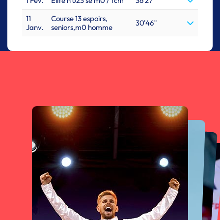
1 Fév.
Elite h u23 se m0 / tcm
36'27''
11
Course 13 espoirs,
30'46''
Janv.
seniors,m0 homme