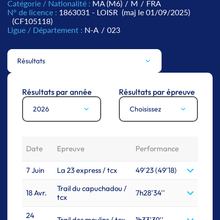
Catégorie / Nationalité :
MA (M6)
/
M
/
FRA
N° de licence :
1863031 - LOISR
(maj le 01/09/2025)
(CF105118)
Ligue / Département :
N-A
/
023
Résultats
Résultats par année
Résultats par épreuve
2026
Choisissez
Date
Epreuve
Performance
7 Juin
La 23 express / tcx
49'23 (49'18)
Trail du capuchadou /
18 Avr.
7h28'34''
tcx
24
Trail des moulins / tcx
1h33'39''