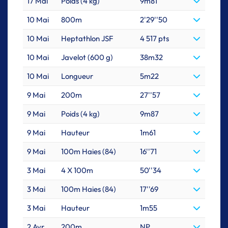
17 Mai
Poids (4 kg)
9m81
10 Mai
800m
2'29''50
10 Mai
Heptathlon JSF
4 517 pts
10 Mai
Javelot (600 g)
38m32
10 Mai
Longueur
5m22
9 Mai
200m
27''57
9 Mai
Poids (4 kg)
9m87
9 Mai
Hauteur
1m61
9 Mai
100m Haies (84)
16''71
3 Mai
4 X 100m
50''34
3 Mai
100m Haies (84)
17''69
3 Mai
Hauteur
1m55
2 Avr.
200m
NP