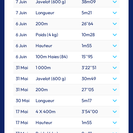
7 Juin
Javelot (600 g)
38m09
7 Juin
Longueur
5m21
6 Juin
200m
26''64
6 Juin
Poids (4 kg)
10m28
6 Juin
Hauteur
1m55
6 Juin
100m Haies (84)
15''95
31 Mai
1 000m
3'22''51
31 Mai
Javelot (600 g)
30m49
31 Mai
200m
27''05
30 Mai
Longueur
5m17
17 Mai
4 X 400m
3'54''00
17 Mai
Hauteur
1m55