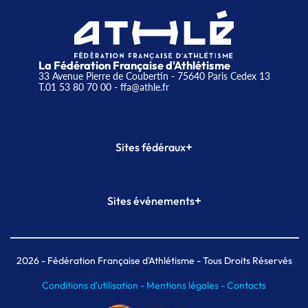
La Fédération Française d'Athlétisme
33 Avenue Pierre de Coubertin - 75640 Paris Cedex 13
T.01 53 80 70 00
- ffa@athle.fr
+
Sites fédéraux
SI-FFA
CALORG
+
Sites événements
Plateforme Formation
Meeting de Paris
Meeting de Paris indoor
MAIF Ekiden de Paris
2026
- Fédération Française d'Athlétisme - Tous Droits Réservés
Conditions d'utilisation -
Mentions légales -
Contacts