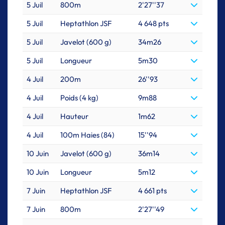
5 Juil
800m
2'27''37
5 Juil
Heptathlon JSF
4 648 pts
5 Juil
Javelot (600 g)
34m26
5 Juil
Longueur
5m30
4 Juil
200m
26''93
4 Juil
Poids (4 kg)
9m88
4 Juil
Hauteur
1m62
4 Juil
100m Haies (84)
15''94
10 Juin
Javelot (600 g)
36m14
10 Juin
Longueur
5m12
7 Juin
Heptathlon JSF
4 661 pts
7 Juin
800m
2'27''49