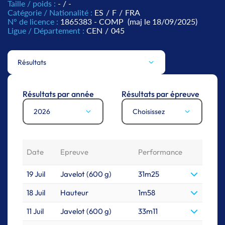
Taille / poids :
- / -
Catégorie / Nationalité :
ES
/
F
/
FRA
N° de licence :
1865383 - COMP
(maj le 18/09/2025)
Ligue / Département :
CEN
/
045
Résultats
Résultats par année
Résultats par épreuve
2026
Choisissez
Date
Epreuve
Performance
19 Juil
Javelot (600 g)
31m25
18 Juil
Hauteur
1m58
11 Juil
Javelot (600 g)
33m11