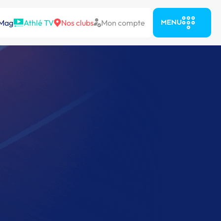
 Mag
Athlé TV
Nos clubs
Mon compte
MENU