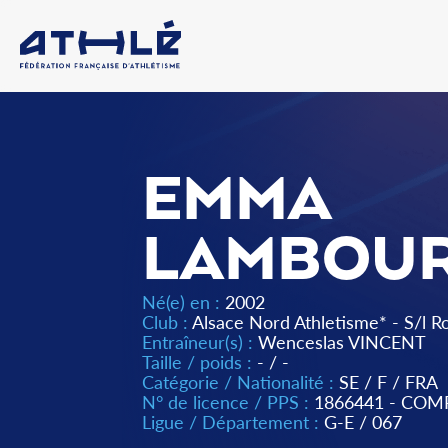
EMMA
LAMBOU
Né(e) en :
2002
Club :
Alsace Nord Athletisme* - S/l 
Entraîneur(s) :
Wenceslas VINCENT
Taille / poids :
- / -
Catégorie / Nationalité :
SE
/
F
/
FRA
N° de licence / PPS :
1866441 - COM
Ligue / Département :
G-E
/
067