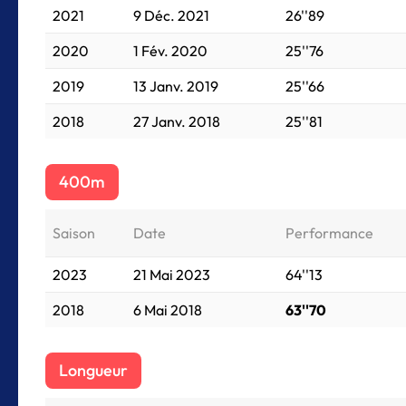
2021
9 Déc. 2021
26''89
2020
1 Fév. 2020
25''76
2019
13 Janv. 2019
25''66
2018
27 Janv. 2018
25''81
400m
Saison
Date
Performance
2023
21 Mai 2023
64''13
2018
6 Mai 2018
63''70
Longueur