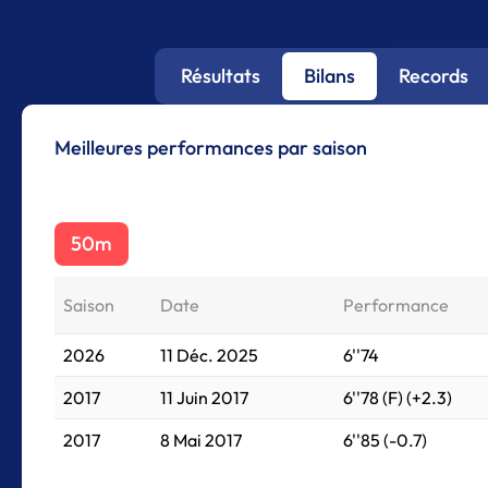
Résultats
Bilans
Records
Meilleures performances par saison
50m
Saison
Date
Performance
2026
11 Déc. 2025
6''74
2017
11 Juin 2017
6''78 (F) (+2.3)
2017
8 Mai 2017
6''85 (-0.7)