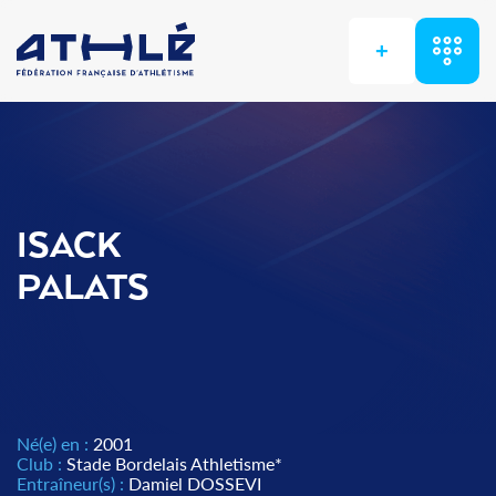
+
ISACK
PALATS
Né(e) en :
2001
Club :
Stade Bordelais Athletisme*
Entraîneur(s) :
Damiel DOSSEVI