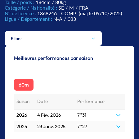
Taille / poids :
184cm / 80kg
Catégorie / Nationalité :
SE
/
M
/
FRA
N° de licence :
1868246 - COMP
(maj le 09/10/2025)
Ligue / Département :
N-A
/
033
Bilans
Meilleures performances par saison
60m
Saison
Date
Performance
2026
4 Fév. 2026
7''31
2025
23 Janv. 2025
7''27