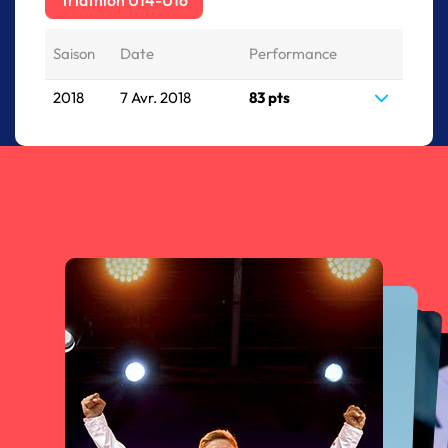
Triathlon U14-U16
Saison
Date
Performance
2018
7 Avr. 2018
83 pts