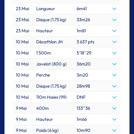
23 Mai
Longueur
6m41
23 Mai
Disque (1.75 kg)
33m26
23 Mai
Hauteur
1m81
10 Mai
Décathlon JH
3 637 pts
10 Mai
1 500m
5'18''29
10 Mai
Javelot (800 g)
36m20
10 Mai
Perche
3m20
10 Mai
Disque (1.75 kg)
28m98
10 Mai
110m Haies (99)
DNF
9 Mai
400m
133''36
9 Mai
Hauteur
1m66
9 Mai
Poids (6 kg)
10m90