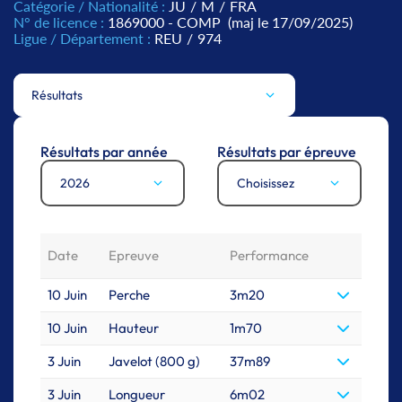
Catégorie / Nationalité :
JU
/
M
/
FRA
N° de licence :
1869000 - COMP
(maj le 17/09/2025)
Ligue / Département :
REU
/
974
Résultats
Résultats par année
Résultats par épreuve
2026
Choisissez
Date
Epreuve
Performance
10 Juin
Perche
3m20
10 Juin
Hauteur
1m70
3 Juin
Javelot (800 g)
37m89
3 Juin
Longueur
6m02