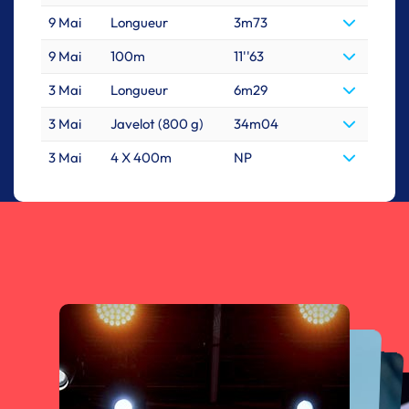
9 Mai
Longueur
3m73
9 Mai
100m
11''63
3 Mai
Longueur
6m29
3 Mai
Javelot (800 g)
34m04
3 Mai
4 X 400m
NP