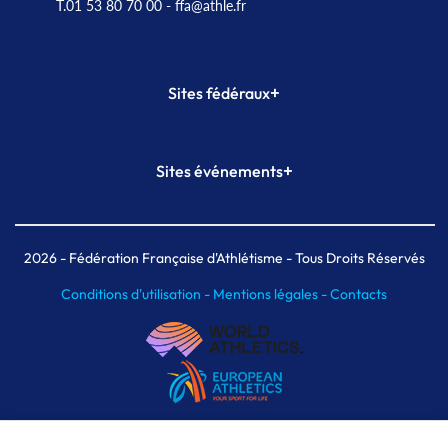
T.01 53 80 70 00
- ffa@athle.fr
+
Sites fédéraux
SI-FFA
CALORG
+
Sites événements
Plateforme Formation
Meeting de Paris
Meeting de Paris indoor
MAIF Ekiden de Paris
2026
- Fédération Française d'Athlétisme - Tous Droits Réservés
Conditions d'utilisation -
Mentions légales -
Contacts