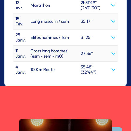
12
2h31'49''
Marathon
Avr.
(2h31'30'')
15
Long masculin / sem
35'17''
Fév.
25
Elites hommes / tcm
31'25''
Janv.
11
Cross long hommes
27'36''
Janv.
(esm - sem - m0)
4
35'48''
10 Km Route
Janv.
(32'44'')