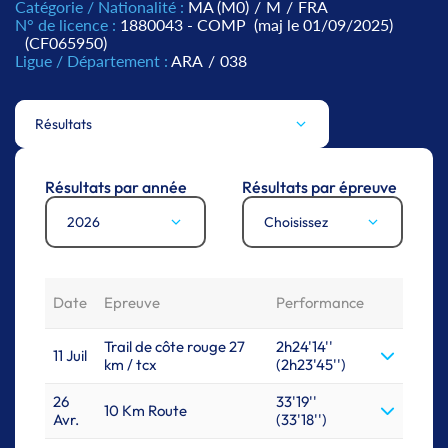
Catégorie / Nationalité :
MA (M0)
/
M
/
FRA
N° de licence :
1880043 - COMP
(maj le 01/09/2025)
(CF065950)
Ligue / Département :
ARA
/
038
Résultats
Résultats par année
Résultats par épreuve
2026
Choisissez
Date
Epreuve
Performance
Trail de côte rouge 27
2h24'14''
11 Juil
km / tcx
(2h23'45'')
26
33'19''
10 Km Route
Avr.
(33'18'')