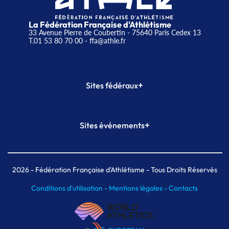
La Fédération Française d'Athlétisme
33 Avenue Pierre de Coubertin - 75640 Paris Cedex 13
T.01 53 80 70 00
- ffa@athle.fr
+
Sites fédéraux
SI-FFA
CALORG
+
Sites événements
Plateforme Formation
Meeting de Paris
Meeting de Paris indoor
MAIF Ekiden de Paris
2026
- Fédération Française d'Athlétisme - Tous Droits Réservés
Conditions d'utilisation -
Mentions légales -
Contacts