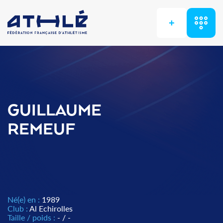
+
GUILLAUME
REMEUF
Né(e) en :
1989
Club :
Al Echirolles
Taille / poids :
- / -