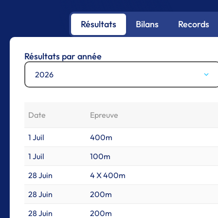
Résultats
Bilans
Records
Résultats par année
2026
Date
Epreuve
1 Juil
400m
1 Juil
100m
28 Juin
4 X 400m
28 Juin
200m
28 Juin
200m