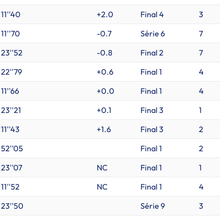
11''40
+2.0
Final 4
3
11''70
-0.7
Série 6
7
23''52
-0.8
Final 2
7
22''79
+0.6
Final 1
4
11''66
+0.0
Final 1
4
23''21
+0.1
Final 3
1
11''43
+1.6
Final 3
2
52''05
Final 1
2
23''07
NC
Final 1
1
11''52
NC
Final 1
4
23''50
Série 9
3