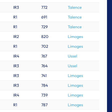
IR3
772
Talence
R1
691
Talence
R1
729
Talence
IR2
820
Limoges
R1
702
Limoges
IR4
767
Ussel
IR3
764
Ussel
IR3
741
Limoges
IR3
784
Limoges
IR4
739
Limoges
R1
787
Limoges