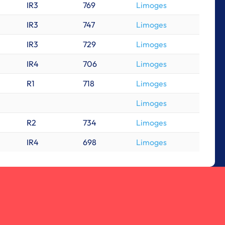
IR3
769
Limoges
IR3
747
Limoges
IR3
729
Limoges
IR4
706
Limoges
R1
718
Limoges
Limoges
R2
734
Limoges
IR4
698
Limoges