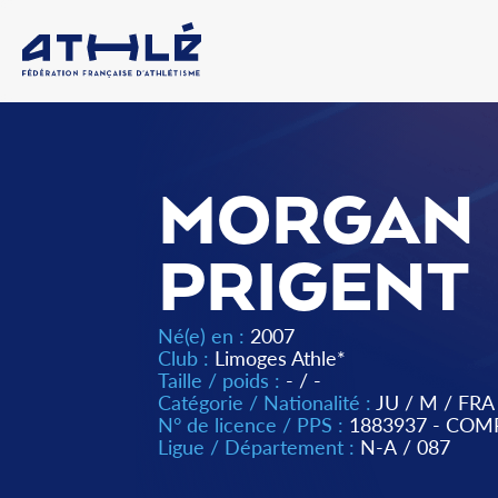
MORGAN
PRIGENT
Né(e) en :
2007
Club :
Limoges Athle*
Taille / poids :
- / -
Catégorie / Nationalité :
JU
/
M
/
FRA
N° de licence / PPS :
1883937 - COM
Ligue / Département :
N-A
/
087