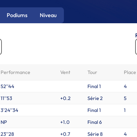
Podiums
Niveau
Performance
Vent
Tour
Place
52''44
Final 1
4
11''53
+0.2
Série 2
5
3'24''34
Final 1
1
NP
+1.0
Final 6
23''28
+0.7
Série 8
4