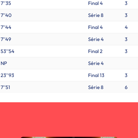
7''35
Final 4
3
7''40
Série 8
3
7''44
Final 4
4
7''49
Série 4
3
53''54
Final 2
3
NP
Série 4
23''93
Final 13
3
7''51
Série 8
6