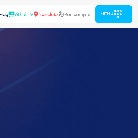
 Mag
Athlé TV
Nos clubs
Mon compte
MENU