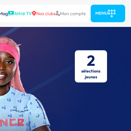
 Mag
Athlé TV
Nos clubs
Mon compte
MENU
2
sélections
jeunes