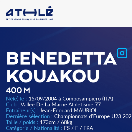
BENEDETTA
KOUAKOU
400 M
Né(e) le :
15/09/2004 à Composampiero (ITA)
Club :
Vallee De La Marne Athletisme 77
Entraîneur(s) :
Jean-Edouard MAURIOL
Dernière sélection :
Championnats d'Europe U23 202
Taille / poids :
173cm / 68kg
Catégorie / Nationalité :
ES
/
F
/
FRA