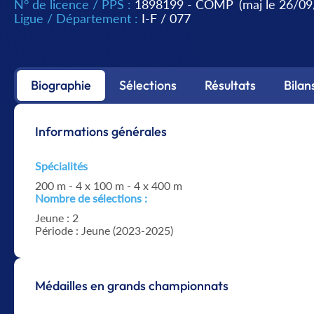
N° de licence / PPS :
1898199 - COMP
(maj le 26/0
Ligue / Département :
I-F
/
077
Biographie
Sélections
Résultats
Bilan
Informations générales
Spécialités
200 m - 4 x 100 m - 4 x 400 m
Nombre de sélections :
Jeune : 2
Période : Jeune (2023-2025)
Médailles en grands championnats