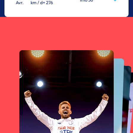
Avr.
km / d+ 276