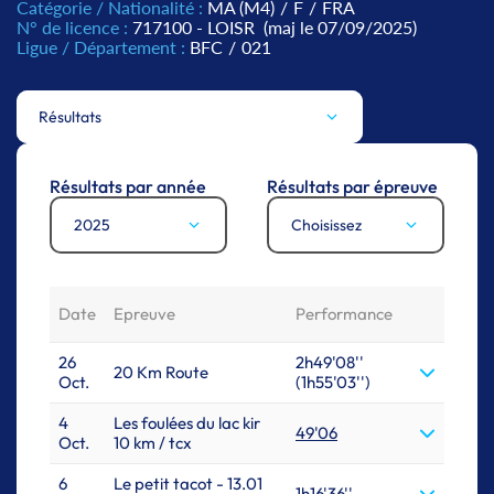
Catégorie / Nationalité :
MA (M4)
/
F
/
FRA
N° de licence :
717100 - LOISR
(maj le 07/09/2025)
Ligue / Département :
BFC
/
021
Résultats
Résultats par année
Résultats par épreuve
2025
Choisissez
Date
Epreuve
Performance
26
2h49'08''
20 Km Route
Oct.
(1h55'03'')
4
Les foulées du lac kir
49'06
Oct.
10 km / tcx
6
Le petit tacot - 13.01
1h16'36''