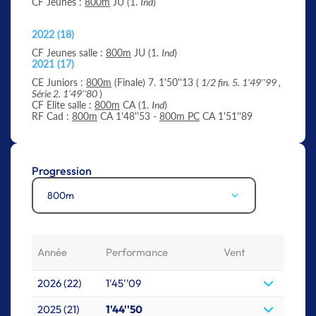
CF Jeunes :
800m
JU (1.
Ind
)
2022 (18)
CF Jeunes salle :
800m
JU (1.
Ind
)
2021 (17)
CE Juniors :
800m
(Finale) 7. 1'50''13 (
1/2 fin. 5. 1'49''99 ,
Série 2. 1'49''80
)
CF Elite salle :
800m
CA (1.
Ind
)
RF Cad :
800m
CA 1'48''53 -
800m PC
CA 1'51''89
Progression
800m
Année
Performance
Vent
2026 (22)
1'45''09
2025 (21)
1'44''50