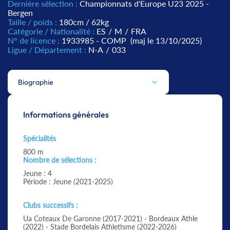
Dernière sélection :
Championnats d'Europe U23 2025 -
Bergen
Taille / poids :
180cm / 62kg
Catégorie / Nationalité :
ES
/
M
/
FRA
N° de licence :
1933985 - COMP
(maj le 13/10/2025)
Ligue / Département :
N-A
/
033
Biographie
Informations générales
Spécialités
800 m
Nombre de sélections :
Jeune : 4
Période : Jeune (2021-2025)
Clubs successifs :
Ua Coteaux De Garonne (2017-2021) - Bordeaux Athle
(2022) - Stade Bordelais Athletisme (2022-2026)