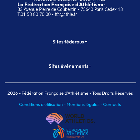
La Fédération Française d'Athlétisme
33 Avenue Pierre de Coubertin - 75640 Paris Cedex 13
T.01 53 80 70 00
- ffa@athle.fr
+
Sites fédéraux
SI-FFA
CALORG
+
Sites événements
Plateforme Formation
Meeting de Paris
Meeting de Paris indoor
MAIF Ekiden de Paris
2026
- Fédération Française d'Athlétisme - Tous Droits Réservés
Conditions d'utilisation -
Mentions légales -
Contacts