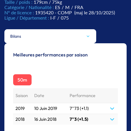
Taille / poids :
179cm / 75kg
Catégorie / Nationalité :
ES
/
M
/
FRA
N° de licence :
1935420 - COMP
(maj le 28/10/2025)
Ligue / Département :
I-F
/
075
Bilans
Meilleures performances par saison
50m
Saison
Date
Performance
2019
10 Juin 2019
7''73 (+1.1)
2018
16 Juin 2018
7''3 (+1.5)