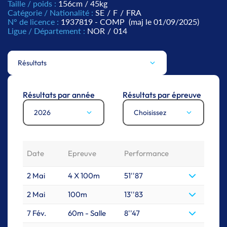
Taille / poids :
156cm / 45kg
Catégorie / Nationalité :
SE
/
F
/
FRA
N° de licence :
1937819 - COMP
(maj le 01/09/2025)
Ligue / Département :
NOR
/
014
Résultats
Résultats par année
Résultats par épreuve
2026
Choisissez
Date
Epreuve
Performance
2 Mai
4 X 100m
51''87
2 Mai
100m
13''83
7 Fév.
60m - Salle
8''47