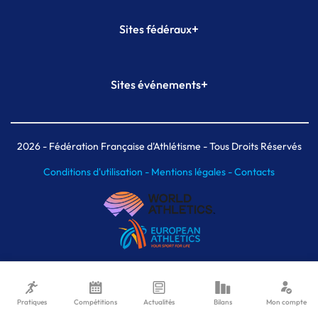
+
Sites fédéraux
SI-FFA
CALORG
+
Sites événements
Plateforme Formation
Meeting de Paris
Meeting de Paris indoor
MAIF Ekiden de Paris
2026
- Fédération Française d'Athlétisme - Tous Droits Réservés
Conditions d'utilisation -
Mentions légales -
Contacts
Pratiques
Compétitions
Actualités
Bilans
Mon compte