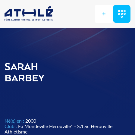
+
SARAH
BARBEY
Né(e) en :
2000
Club :
Ea Mondeville Herouville* - S/l Sc Herouville
Athletisme