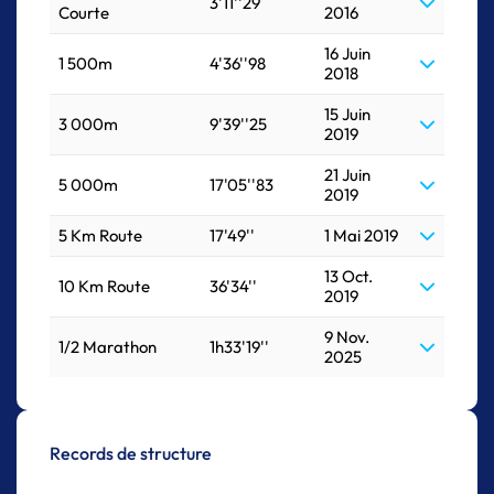
3'11''29
Courte
2016
16 Juin
1 500m
4'36''98
2018
15 Juin
3 000m
9'39''25
2019
21 Juin
5 000m
17'05''83
2019
5 Km Route
17'49''
1 Mai 2019
13 Oct.
10 Km Route
36'34''
2019
9 Nov.
1/2 Marathon
1h33'19''
2025
Records de structure