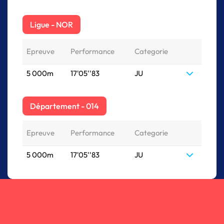
Ligue - NOR
Epreuve
Performance
Categorie
5 000m
17'05''83
JU
Département - 014
Epreuve
Performance
Categorie
5 000m
17'05''83
JU