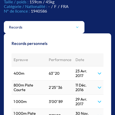
Taille / poids :
159cm / 45kg
Catégorie / Nationalité :
-
/
F
/
FRA
N° de licence :
1940586
Records
Records personnels
Epreuve
Performance
Date
23 Avr.
400m
63''20
2017
800m Piste
11 Déc.
2'25''36
Courte
2016
29 Avr.
1 000m
3'00''89
2017
1 000m Piste
30 Nov.