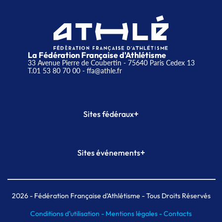
La Fédération Française d'Athlétisme
33 Avenue Pierre de Coubertin - 75640 Paris Cedex 13
T.01 53 80 70 00
- ffa@athle.fr
+
Sites fédéraux
SI-FFA
CALORG
+
Sites événements
Plateforme Formation
Meeting de Paris
Meeting de Paris indoor
MAIF Ekiden de Paris
2026
- Fédération Française d'Athlétisme - Tous Droits Réservés
Conditions d'utilisation -
Mentions légales -
Contacts