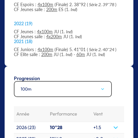
CE Espoirs :
4x100m
(Finale) 2. 38''92 (
Série 2. 39''78
)
CF Jeunes salle :
200m
ES (1.
Ind
)
2022 (19)
CF Jeunes :
4x100m
JU (1.
Ind
)
CF Jeunes salle :
4x200m
JU (1.
Ind
)
2021 (18)
CE Juniors :
4x100m
(Finale) 5. 41''01 (
Série 2. 40''24
)
CF Elite salle :
200m
JU (1.
Ind
) -
60m
JU (1.
Ind
)
Progression
100m
Année
Performance
Vent
2026 (23)
10''28
+1.5