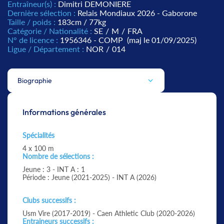
Entraîneur(s) :
Dimitri DEMONIERE
Dernière sélection :
Relais Mondiaux 2026 - Gaborone
Taille / poids :
183cm / 77kg
Catégorie / Nationalité :
SE
/
M
/
FRA
N° de licence :
1956346 - COMP
(maj le 01/09/2025)
Ligue / Département :
NOR
/
014
Biographie
Informations générales
Spécialités
4 x 100 m
Nombre de sélections :
Jeune : 3 - INT A : 1
Période : Jeune (2021-2025) - INT A (2026)
Clubs successifs :
Usm Vire (2017-2019) - Caen Athletic Club (2020-2026)
Entraineurs successifs :