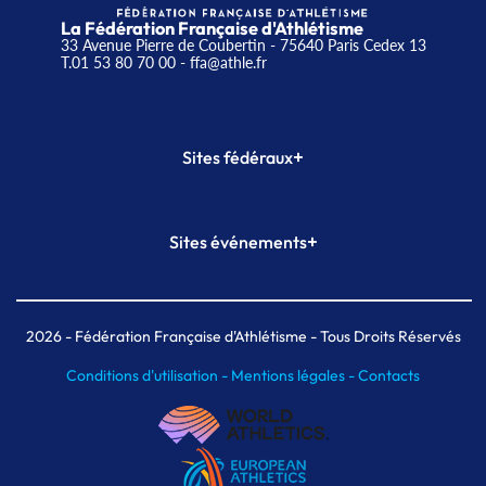
La Fédération Française d'Athlétisme
33 Avenue Pierre de Coubertin - 75640 Paris Cedex 13
T.01 53 80 70 00
- ffa@athle.fr
+
Sites fédéraux
SI-FFA
CALORG
+
Sites événements
Plateforme Formation
Meeting de Paris
Meeting de Paris indoor
MAIF Ekiden de Paris
2026
- Fédération Française d'Athlétisme - Tous Droits Réservés
Conditions d'utilisation -
Mentions légales -
Contacts