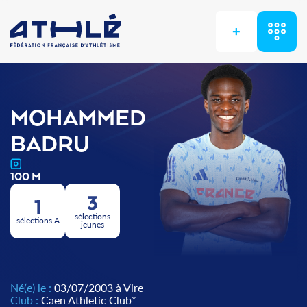
+
MOHAMMED
BADRU
100 M
3
1
sélections
sélections A
jeunes
Né(e) le :
03/07/2003 à Vire
Club :
Caen Athletic Club*