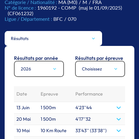
Catégorie / Nationalité :
MA (M0)
/
M
/
FRA
N° de licence :
1960192 - COMP
(maj le 01/09/2025)
(CF061232)
Ligue / Département :
BFC
/
070
Résultats
Résultats par année
Résultats par épreuve
2026
Choisissez
Date
Epreuve
Performance
13 Juin
1 500m
4'23''44
20 Mai
1 500m
4'17''32
10 Mai
10 Km Route
33'43'' (33'38'')