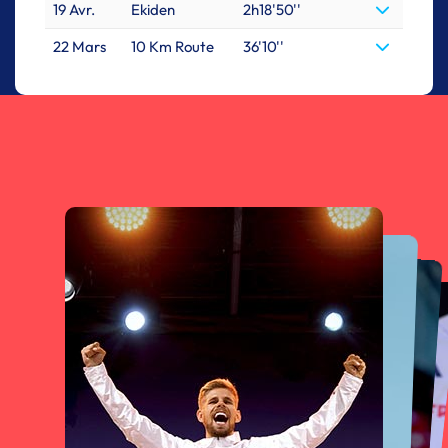
19 Avr.
Ekiden
2h18'50''
22 Mars
10 Km Route
36'10''