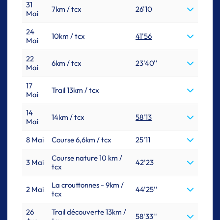
31
7km / tcx
26'10
Mai
24
10km / tcx
41'56
Mai
22
6km / tcx
23'40''
Mai
17
Trail 13km / tcx
Mai
14
14km / tcx
58'13
Mai
8 Mai
Course 6,6km / tcx
25'11
Course nature 10 km /
3 Mai
42'23
tcx
La crouttonnes - 9km /
2 Mai
44'25''
tcx
26
Trail découverte 13km /
58'33''