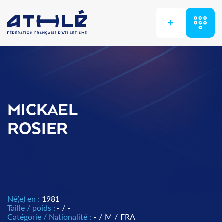
+
MICKAEL
ROSIER
Né(e) en :
1981
Taille / poids :
- / -
Catégorie / Nationalité :
-
/
M
/
FRA