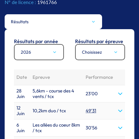
N° de licence :
1961766
Résultats
Résultats par année
Résultats par épreuve
2026
Choisissez
Date
Epreuve
Performance
28
5,6km - course des 4
23'00
Juin
vents / tcx
12
10,2km duo / tcx
49'31
Juin
6
Les allées du coeur 8km
30'56
Juin
/ tcx