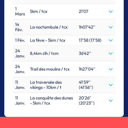
1
5km / tcx
21'07
Mars
14
La noctambule / tcx
1h07'42''
Fév.
1 Fév.
La fève - 5km / tcx
17'58 (17'58)
24
8,4km clh / tcm
36'42''
Janv.
24
Trail des moulins / tcx
1h27'04''
Janv.
11
La traversée des
41'59''
Janv.
vikings - 10km / t
(41'56'')
11
La conquête des dunes
20'26''
Janv.
- 5km / tcx
(20'23'')