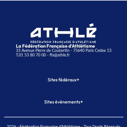
La Fédération Française d'Athlétisme
33 Avenue Pierre de Coubertin - 75640 Paris Cedex 13
T.01 53 80 70 00
- ffa@athle.fr
+
Sites fédéraux
SI-FFA
CALORG
+
Sites événements
Plateforme Formation
Meeting de Paris
Meeting de Paris indoor
MAIF Ekiden de Paris
2026
- Fédération Française d'Athlétisme - Tous Droits Réservés