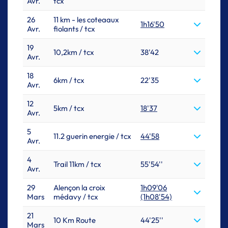
Avr.
tcx
26
11 km - les coteaaux
1h16'50
Avr.
fiolants / tcx
19
10,2km / tcx
38'42
Avr.
18
6km / tcx
22'35
Avr.
12
5km / tcx
18'37
Avr.
5
11.2 guerin energie / tcx
44'58
Avr.
4
Trail 11km / tcx
55'54''
Avr.
29
Alençon la croix
1h09'06
Mars
médavy / tcx
(1h08'54)
21
10 Km Route
44'25''
Mars