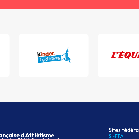
Sites fédér
ançaise d'Athlétisme
SI-FFA