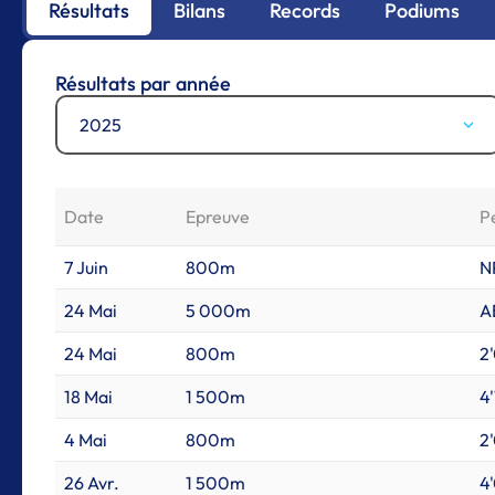
Résultats
Bilans
Records
Podiums
Résultats par année
2025
Date
Epreuve
P
7 Juin
800m
N
24 Mai
5 000m
A
24 Mai
800m
2
18 Mai
1 500m
4'
4 Mai
800m
2
26 Avr.
1 500m
4