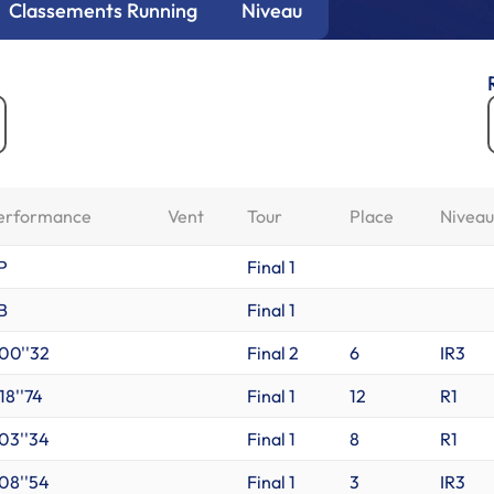
Classements Running
Niveau
erformance
Vent
Tour
Place
Niveau
P
Final 1
B
Final 1
'00''32
Final 2
6
IR3
18''74
Final 1
12
R1
'03''34
Final 1
8
R1
'08''54
Final 1
3
IR3