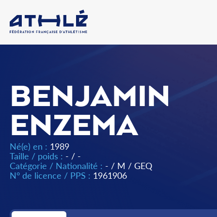
BENJAMIN
ENZEMA
Né(e) en :
1989
Taille / poids :
- / -
Catégorie / Nationalité :
-
/
M
/
GEQ
N° de licence / PPS :
1961906