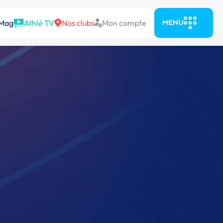
 Mag
Athlé TV
Nos clubs
Mon compte
MENU