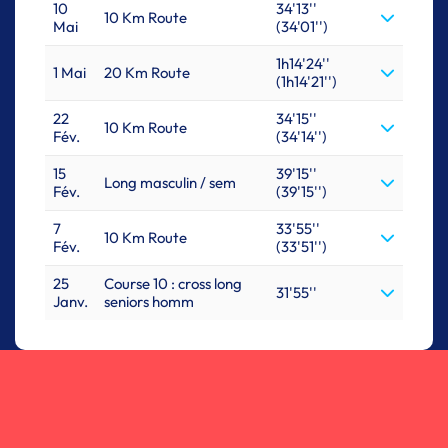
10
34'13''
10 Km Route
Mai
(34'01'')
1h14'24''
1 Mai
20 Km Route
(1h14'21'')
22
34'15''
10 Km Route
Fév.
(34'14'')
15
39'15''
Long masculin / sem
Fév.
(39'15'')
7
33'55''
10 Km Route
Fév.
(33'51'')
25
Course 10 : cross long
31'55''
Janv.
seniors homm