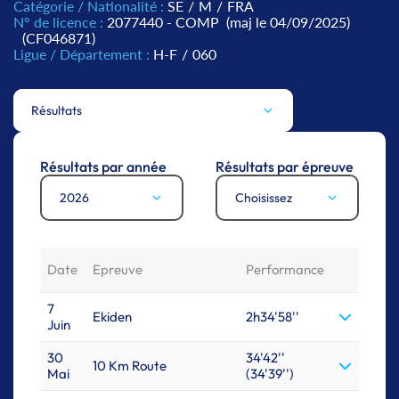
Catégorie / Nationalité :
SE
/
M
/
FRA
N° de licence :
2077440 - COMP
(maj le 04/09/2025)
(CF046871)
Ligue / Département :
H-F
/
060
Résultats
Résultats par année
Résultats par épreuve
2026
Choisissez
Date
Epreuve
Performance
7
Ekiden
2h34'58''
Juin
30
34'42''
10 Km Route
Mai
(34'39'')