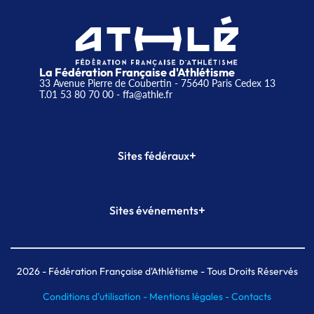
La Fédération Française d'Athlétisme
33 Avenue Pierre de Coubertin - 75640 Paris Cedex 13
T.01 53 80 70 00
- ffa@athle.fr
+
Sites fédéraux
SI-FFA
CALORG
+
Sites événements
Plateforme Formation
Meeting de Paris
Meeting de Paris indoor
MAIF Ekiden de Paris
2026
- Fédération Française d'Athlétisme - Tous Droits Réservés
Conditions d'utilisation -
Mentions légales -
Contacts