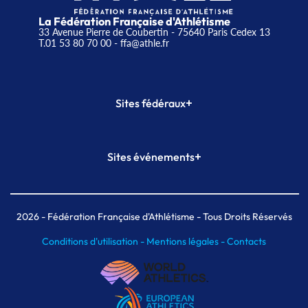
La Fédération Française d'Athlétisme
33 Avenue Pierre de Coubertin - 75640 Paris Cedex 13
T.01 53 80 70 00
- ffa@athle.fr
+
Sites fédéraux
SI-FFA
CALORG
+
Sites événements
Plateforme Formation
Meeting de Paris
Meeting de Paris indoor
MAIF Ekiden de Paris
2026
- Fédération Française d'Athlétisme - Tous Droits Réservés
Conditions d'utilisation -
Mentions légales -
Contacts