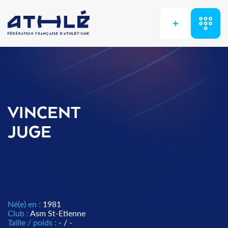
+
VINCENT
JUGE
Né(e) en :
1981
Club :
Asm St-Etienne
Taille / poids :
- / -