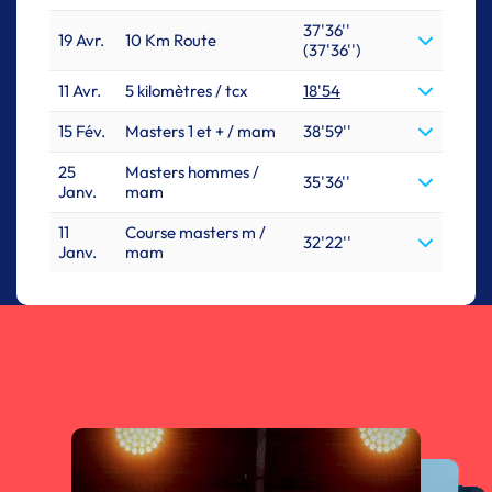
37'36''
19 Avr.
10 Km Route
(37'36'')
11 Avr.
5 kilomètres / tcx
18'54
15 Fév.
Masters 1 et + / mam
38'59''
25
Masters hommes /
35'36''
Janv.
mam
11
Course masters m /
32'22''
Janv.
mam