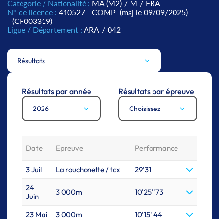
Catégorie / Nationalité :
MA (M2)
/
M
/
FRA
N° de licence :
410527 - COMP
(maj le 09/09/2025)
(CF003319)
Ligue / Département :
ARA
/
042
Résultats
Résultats par année
Résultats par épreuve
2026
Choisissez
Date
Epreuve
Performance
3 Juil
La rouchonette / tcx
29'31
24
3 000m
10'25''73
Juin
23 Mai
3 000m
10'15''44