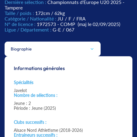
Dernière sélection :
Championnats d'Europe U20 2025 -
Tampere
Taille / poids :
172cm / 62kg
Catégorie / Nationalité :
JU
/
F
/
FRA
N° de licence :
1972573 - COMP
(maj le 02/09/2025)
Ligue / Département :
G-E
/
067
Biographie
Informations générales
Spécialités
Javelot
Nombre de sélections :
Jeune : 2
Période : Jeune (2025)
Clubs successifs :
Alsace Nord Athletisme (2018-2026)
Entraineurs successifs :