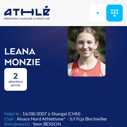
+
LEANA
MONZIE
2
sélections
jeunes
Né(e) le :
16/08/2007 à Shangaï (CHN)
Club :
Alsace Nord Athletisme* - S/l Fcja Bischwiller
Entraîneur(s) :
Yann BESSON