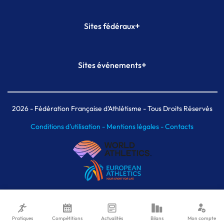
+
Sites fédéraux
SI-FFA
CALORG
+
Sites événements
Plateforme Formation
Meeting de Paris
Meeting de Paris indoor
MAIF Ekiden de Paris
2026
- Fédération Française d'Athlétisme - Tous Droits Réservés
Conditions d'utilisation -
Mentions légales -
Contacts
Pratiques
Compétitions
Actualités
Bilans
Mon compte