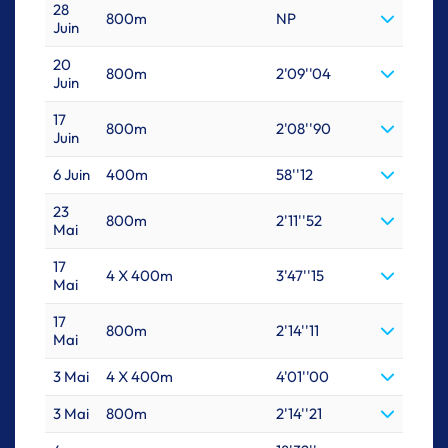
28
800m
NP
Juin
20
800m
2'09''04
Juin
17
800m
2'08''90
Juin
6 Juin
400m
58''12
23
800m
2'11''52
Mai
17
4 X 400m
3'47''15
Mai
17
800m
2'14''11
Mai
3 Mai
4 X 400m
4'01''00
3 Mai
800m
2'14''21