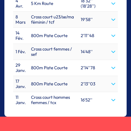
4
18'32''
5 Km Route
Avr.
(18'28'')
8
Cross court u23/se/ma
19'58''
Mars
féminin / tcf
14
800m Piste Courte
2'11''48
Fév.
Cross court femmes /
1 Fév.
14'48''
sef
29
800m Piste Courte
2'14''78
Janv.
17
800m Piste Courte
2'13''03
Janv.
11
Cross court hommes
16'52''
Janv.
femmes / tcx