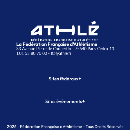
La Fédération Française d'Athlétisme
33 Avenue Pierre de Coubertin - 75640 Paris Cedex 13
T.01 53 80 70 00
- ffa@athle.fr
+
Sites fédéraux
SI-FFA
CALORG
+
Sites événements
Plateforme Formation
Meeting de Paris
Meeting de Paris indoor
MAIF Ekiden de Paris
2026
- Fédération Française d'Athlétisme - Tous Droits Réservés