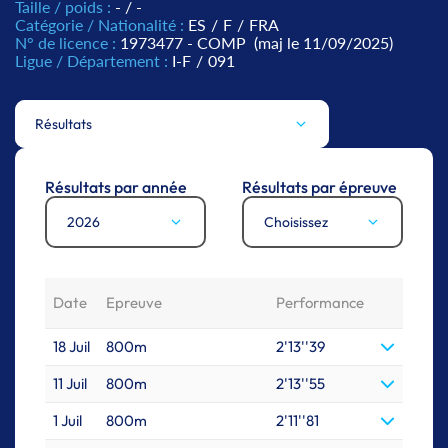
Taille / poids :
- / -
Catégorie / Nationalité :
ES
/
F
/
FRA
N° de licence :
1973477 - COMP
(maj le 11/09/2025)
Ligue / Département :
I-F
/
091
Résultats
Résultats par année
Résultats par épreuve
2026
Choisissez
Date
Epreuve
Performance
18 Juil
800m
2'13''39
11 Juil
800m
2'13''55
1 Juil
800m
2'11''81