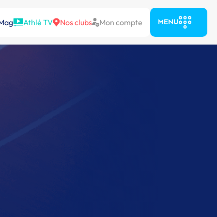
 Mag
Athlé TV
Nos clubs
Mon compte
MENU