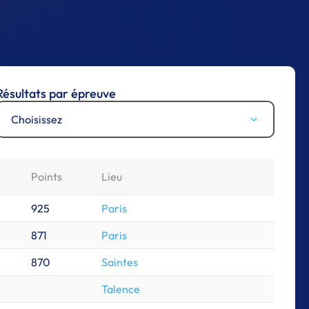
Résultats par épreuve
Choisissez
Points
Lieu
925
Paris
871
Paris
870
Saintes
Talence