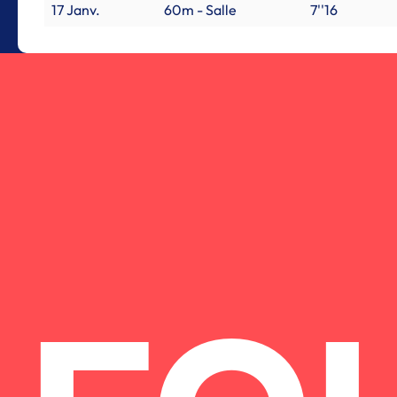
17 Janv.
60m - Salle
7''16