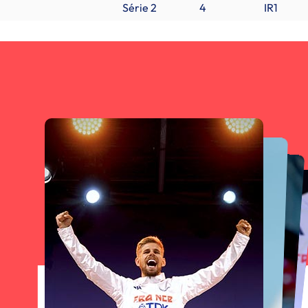
Série 2
4
IR1