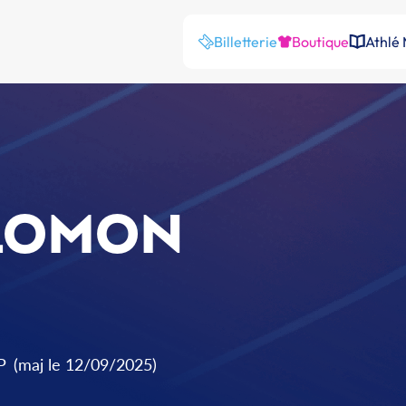
Billetterie
Boutique
Athlé
ALOMON
P
(maj le 12/09/2025)