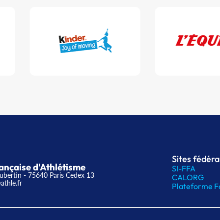
Sites fédér
ançaise d'Athlétisme
SI-FFA
ubertin - 75640 Paris Cedex 13
CALORG
athle.fr
Plateforme F