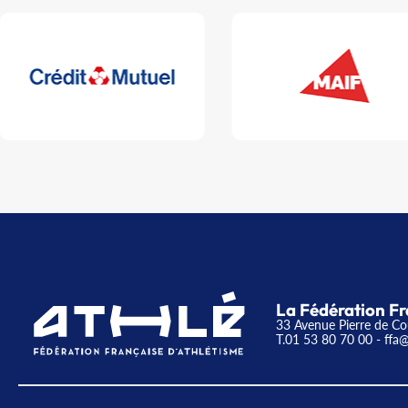
La Fédération Fr
33 Avenue Pierre de Co
T.01 53 80 70 00
- ffa@