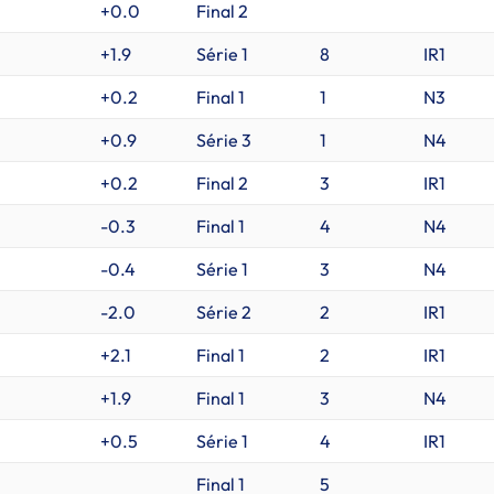
+0.0
Final 2
+1.9
Série 1
8
IR1
+0.2
Final 1
1
N3
+0.9
Série 3
1
N4
+0.2
Final 2
3
IR1
-0.3
Final 1
4
N4
-0.4
Série 1
3
N4
-2.0
Série 2
2
IR1
+2.1
Final 1
2
IR1
+1.9
Final 1
3
N4
+0.5
Série 1
4
IR1
Final 1
5