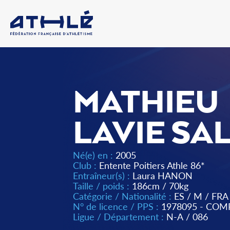
MATHIEU
LAVIE S
Né(e) en :
2005
Club :
Entente Poitiers Athle 86*
Entraîneur(s) :
Laura HANON
Taille / poids :
186cm / 70kg
Catégorie / Nationalité :
ES
/
M
/
FRA
N° de licence / PPS :
1978095 - COM
Ligue / Département :
N-A
/
086