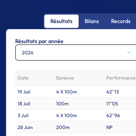
Résultats
Bilans
Records
Résultats par année
2026
Date
Epreuve
Performance
19 Juil
4 X 100m
42''13
18 Juil
100m
11''05
3 Juil
4 X 100m
42''96
28 Juin
200m
NP