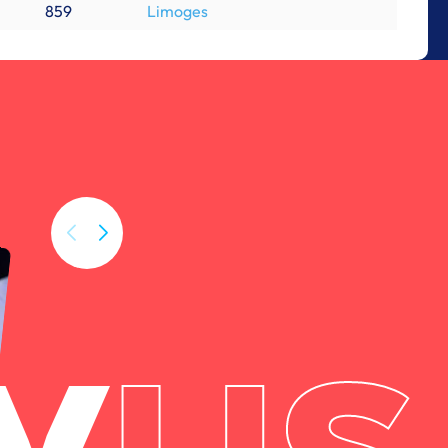
859
Limoges