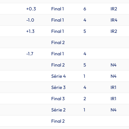
+0.3
Final 1
6
IR2
-1.0
Final 1
4
IR4
+1.3
Final 1
5
IR2
Final 2
-1.7
Final 1
4
Final 2
5
N4
Série 4
1
N4
Série 3
4
IR1
Final 3
2
IR1
Série 2
1
N4
Final 2