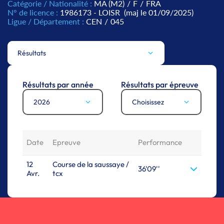
Catégorie / Nationalité :
MA (M2)
/
F
/
FRA
N° de licence :
1986173 - LOISR
(maj le 01/09/2025)
Ligue / Département :
CEN
/
045
Résultats
Résultats par année
Résultats par épreuve
2026
Choisissez
Date
Epreuve
Performance
12
Course de la saussaye /
36'09''
Avr.
tcx