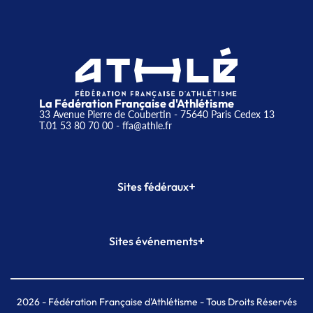
La Fédération Française d'Athlétisme
33 Avenue Pierre de Coubertin - 75640 Paris Cedex 13
T.01 53 80 70 00
- ffa@athle.fr
+
Sites fédéraux
SI-FFA
CALORG
+
Sites événements
Plateforme Formation
Meeting de Paris
Meeting de Paris indoor
MAIF Ekiden de Paris
2026
- Fédération Française d'Athlétisme - Tous Droits Réservés