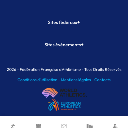
+
Sites fédéraux
SI-FFA
CALORG
+
Sites événements
Plateforme Formation
Meeting de Paris
Meeting de Paris indoor
MAIF Ekiden de Paris
2026
- Fédération Française d'Athlétisme - Tous Droits Réservés
Conditions d'utilisation -
Mentions légales -
Contacts