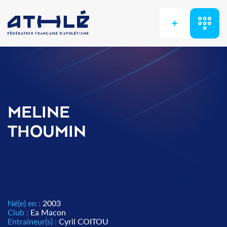
+
MELINE
THOUMIN
Né(e) en :
2003
Club :
Ea Macon
Entraîneur(s) :
Cyril COITOU