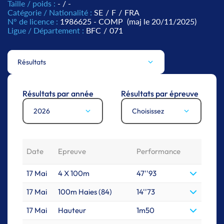
Taille / poids :
- / -
Catégorie / Nationalité :
SE
/
F
/
FRA
N° de licence :
1986625 - COMP
(maj le 20/11/2025)
Ligue / Département :
BFC
/
071
Résultats
Résultats par année
Résultats par épreuve
2026
Choisissez
Date
Epreuve
Performance
17 Mai
4 X 100m
47''93
17 Mai
100m Haies (84)
14''73
17 Mai
Hauteur
1m50