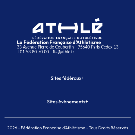
La Fédération Française d'Athlétisme
33 Avenue Pierre de Coubertin - 75640 Paris Cedex 13
T.01 53 80 70 00
- ffa@athle.fr
+
Sites fédéraux
SI-FFA
CALORG
+
Sites événements
Plateforme Formation
Meeting de Paris
Meeting de Paris indoor
MAIF Ekiden de Paris
2026
- Fédération Française d'Athlétisme - Tous Droits Réservés