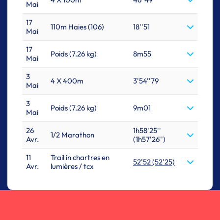
Mai
17
110m Haies (106)
18''51
Mai
17
Poids (7.26 kg)
8m55
Mai
3
4 X 400m
3'54''79
Mai
3
Poids (7.26 kg)
9m01
Mai
26
1h58'25''
1/2 Marathon
Avr.
(1h57'26'')
11
Trail in chartres en
52'52 (52'25)
Avr.
lumières / tcx