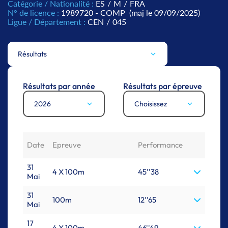
Catégorie / Nationalité :
ES
/
M
/
FRA
N° de licence :
1989720 - COMP
(maj le 09/09/2025)
Ligue / Département :
CEN
/
045
Résultats
Résultats par année
Résultats par épreuve
2026
Choisissez
Date
Epreuve
Performance
31
4 X 100m
45''38
Mai
31
100m
12''65
Mai
17
4 X 100m
46''49