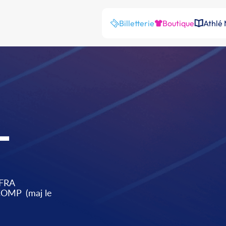
Billetterie
Boutique
Athlé
L
FRA
 COMP
(maj le