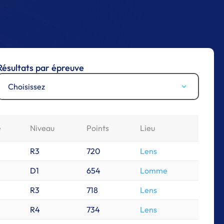
Résultats par épreuve
Choisissez
e
Niveau
Points
Lieu
R3
720
Lens
D1
654
Lomme
R3
718
Lens
R4
734
Lens