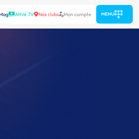
 Mag
Athlé TV
Nos clubs
Mon compte
MENU