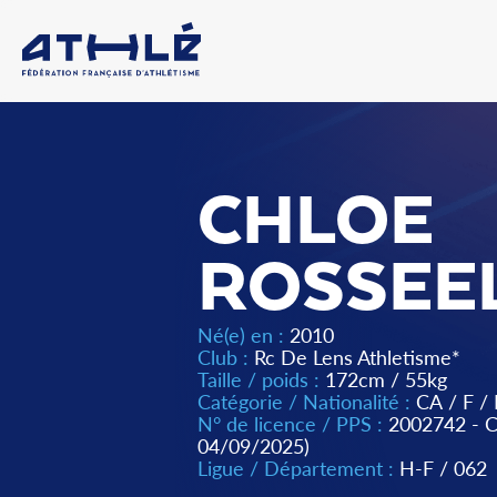
CHLOE
ROSSEE
Né(e) en :
2010
Club :
Rc De Lens Athletisme*
Taille / poids :
172cm / 55kg
Catégorie / Nationalité :
CA
/
F
/
N° de licence / PPS :
2002742 -
04/09/2025)
Ligue / Département :
H-F
/
062