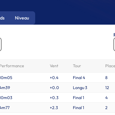
ds
Niveau
Performance
Vent
Tour
Plac
10m05
+0.4
Final 4
8
4m39
+0.0
Longu 3
12
10m03
+0.3
Final 1
4
4m77
+2.3
Final 1
2