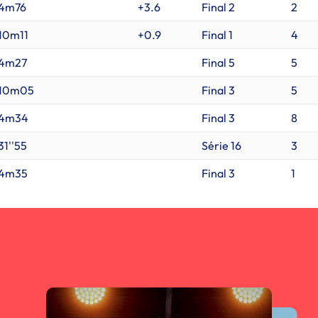
4m76
+3.6
Final 2
2
10m11
+0.9
Final 1
4
4m27
Final 5
5
10m05
Final 3
5
4m34
Final 3
8
31''55
Série 16
3
4m35
Final 3
1