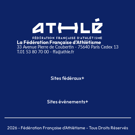
La Fédération Française d'Athlétisme
33 Avenue Pierre de Coubertin - 75640 Paris Cedex 13
T.01 53 80 70 00
- ffa@athle.fr
+
Sites fédéraux
SI-FFA
CALORG
+
Sites événements
Plateforme Formation
Meeting de Paris
Meeting de Paris indoor
MAIF Ekiden de Paris
2026
- Fédération Française d'Athlétisme - Tous Droits Réservés