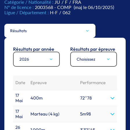
Catégorie / Nationalité :
JU
/
F
/
FRA
N° de licence :
2003568 - COMP
(maj le 06/10/2025)
Ligue / Département :
H-F
/
062
Résultats
Résultats par année
Résultats par épreuve
2026
Choisissez
Date
Epreuve
Performance
17
400m
72''78
Mai
17
Marteau (4 kg)
5m98
Mai
26
1 000m
3'32''45