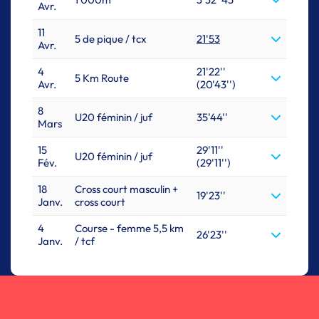
Avr.
11
5 de pique / tcx
21'53
Avr.
4
21'22''
5 Km Route
Avr.
(20'43'')
8
U20 féminin / juf
35'44''
Mars
15
29'11''
U20 féminin / juf
Fév.
(29'11'')
18
Cross court masculin +
19'23''
Janv.
cross court
4
Course - femme 5,5 km
26'23''
Janv.
/ tcf