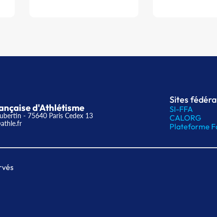
Sites fédér
ançaise d'Athlétisme
SI-FFA
ubertin - 75640 Paris Cedex 13
CALORG
athle.fr
Plateforme F
rvés