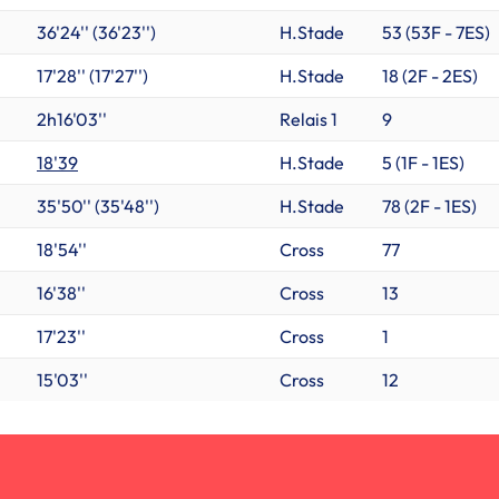
36'24'' (36'23'')
H.Stade
53 (
53F
-
7ES
)
17'28'' (17'27'')
H.Stade
18 (
2F
-
2ES
)
2h16'03''
Relais 1
9
18'39
H.Stade
5 (
1F
-
1ES
)
35'50'' (35'48'')
H.Stade
78 (
2F
-
1ES
)
18'54''
Cross
77
16'38''
Cross
13
17'23''
Cross
1
15'03''
Cross
12