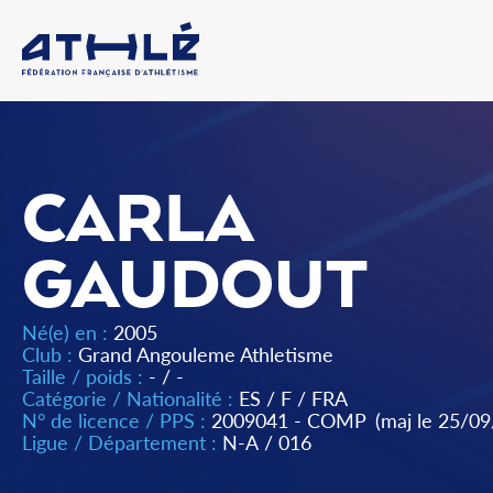
CARLA
GAUDOUT
Né(e) en :
2005
Club :
Grand Angouleme Athletisme
Taille / poids :
- / -
Catégorie / Nationalité :
ES
/
F
/
FRA
N° de licence / PPS :
2009041 - COMP
(maj le 25/0
Ligue / Département :
N-A
/
016