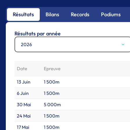
Résultats
Bilans
Records
Podiums
Résultats par année
2026
Date
Epreuve
13 Juin
1 500m
6 Juin
1 500m
30 Mai
5 000m
24 Mai
1 500m
17 Mai
1 500m