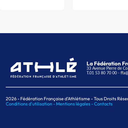
La Fédération Fr
33 Avenue Pierre de Co
T.01 53 80 70 00
- ffa@
2026
- Fédération Française d'Athlétisme - Tous Droits Rése
Conditions d'utilisation -
Mentions légales -
Contacts