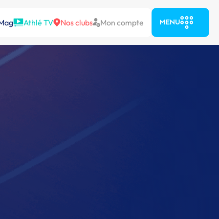
 Mag
Athlé TV
Nos clubs
Mon compte
MENU