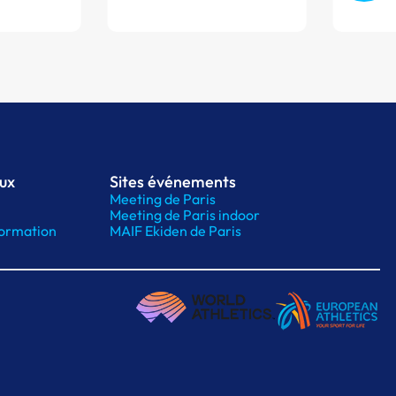
aux
Sites événements
Meeting de Paris
Meeting de Paris indoor
ormation
MAIF Ekiden de Paris