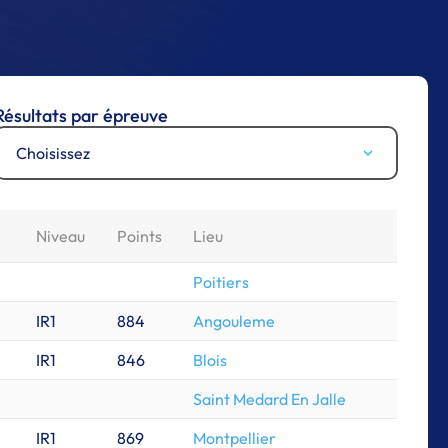
Résultats par épreuve
Choisissez
Niveau
Points
Lieu
Poitiers
IR1
884
Angouleme
IR1
846
Blois
Saint Medard En Jalle
IR1
869
Montpellier