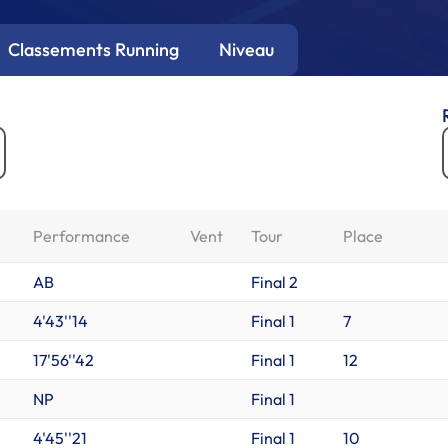
Classements Running
Niveau
Performance
Vent
Tour
Place
AB
Final 2
4'43''14
Final 1
7
17'56''42
Final 1
12
NP
Final 1
4'45''21
Final 1
10