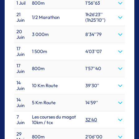
1 Juil
800m
1'56''63
21
1h26'23''
1/2 Marathon
Juin
(1h25'10'')
20
3 000m
8'34''79
Juin
17
1 500m
4'03''07
Juin
17
800m
1'57''40
Juin
14
10 Km Route
39'30''
Juin
14
5 Km Route
14'59''
Juin
7
Les courses du magot
32'40
Juin
10km / tcx
29
800m
2'06''00