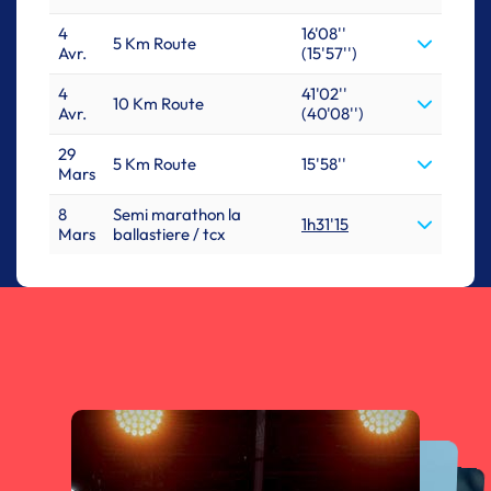
4
16'08''
5 Km Route
Avr.
(15'57'')
4
41'02''
10 Km Route
Avr.
(40'08'')
29
5 Km Route
15'58''
Mars
8
Semi marathon la
1h31'15
Mars
ballastiere / tcx