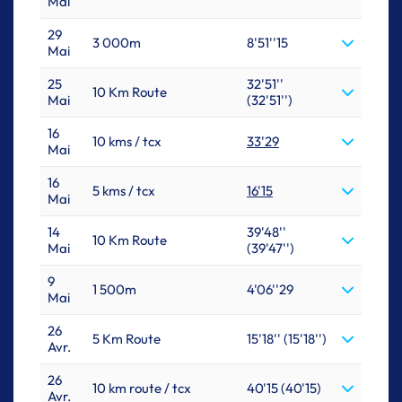
Mai
29
3 000m
8'51''15
Mai
25
32'51''
10 Km Route
Mai
(32'51'')
16
10 kms / tcx
33'29
Mai
16
5 kms / tcx
16'15
Mai
14
39'48''
10 Km Route
Mai
(39'47'')
9
1 500m
4'06''29
Mai
26
5 Km Route
15'18'' (15'18'')
Avr.
26
10 km route / tcx
40'15 (40'15)
Avr.