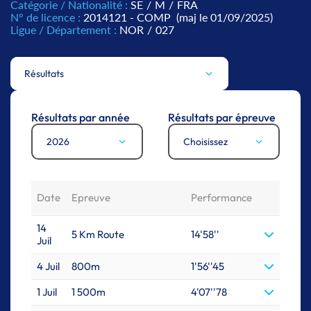
Catégorie / Nationalité :
SE
/
M
/
FRA
N° de licence :
2014121 - COMP
(maj le 01/09/2025)
Ligue / Département :
NOR
/
027
Résultats
Résultats par année
Résultats par épreuve
2026
Choisissez
Date
Epreuve
Performance
14
5 Km Route
14'58''
Juil
4 Juil
800m
1'56''45
1 Juil
1 500m
4'07''78