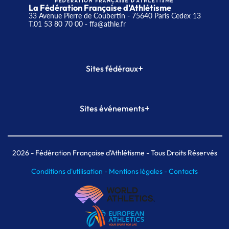
La Fédération Française d'Athlétisme
33 Avenue Pierre de Coubertin - 75640 Paris Cedex 13
T.01 53 80 70 00
- ffa@athle.fr
+
Sites fédéraux
SI-FFA
CALORG
+
Sites événements
Plateforme Formation
Meeting de Paris
Meeting de Paris indoor
MAIF Ekiden de Paris
2026
- Fédération Française d'Athlétisme - Tous Droits Réservés
Conditions d'utilisation -
Mentions légales -
Contacts