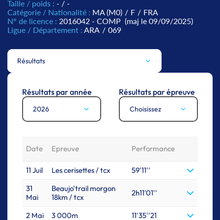
Taille / poids :
- / -
Catégorie / Nationalité :
MA (M0)
/
F
/
FRA
N° de licence :
2016042 - COMP
(maj le 09/09/2025)
Ligue / Département :
ARA
/
069
Résultats
Résultats par année
Résultats par épreuve
2026
Choisissez
Date
Epreuve
Performance
11 Juil
Les cerisettes / tcx
59'11''
31
Beaujo'trail morgon
2h11'01''
Mai
18km / tcx
2 Mai
3 000m
11'35''21