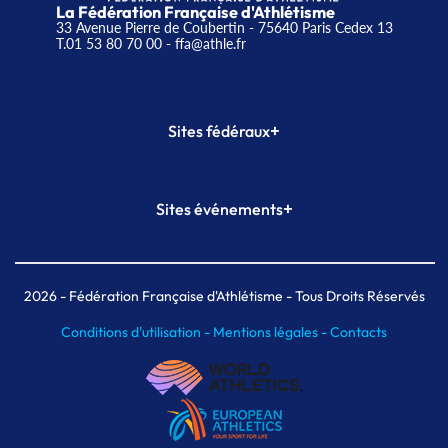
La Fédération Française d'Athlétisme
33 Avenue Pierre de Coubertin - 75640 Paris Cedex 13
T.01 53 80 70 00
- ffa@athle.fr
+
Sites fédéraux
SI-FFA
CALORG
+
Sites événements
Plateforme Formation
Meeting de Paris
Meeting de Paris indoor
MAIF Ekiden de Paris
2026
- Fédération Française d'Athlétisme - Tous Droits Réservés
Conditions d'utilisation -
Mentions légales -
Contacts