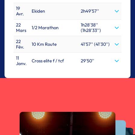
19
Ekiden
2h49'57''
Avr.
22
1h28'38''
1/2 Marathon
Mars
(1h28'33'')
22
10 Km Route
41'57'' (41'30'')
Fév.
11
Cross elite f / tcf
29'50''
Janv.