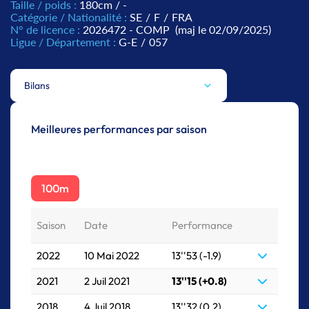
Taille / poids :
180cm / -
Catégorie / Nationalité :
SE
/
F
/
FRA
N° de licence :
2026472 - COMP
(maj le 02/09/2025)
Ligue / Département :
G-E
/
057
Bilans
Meilleures performances par saison
100m
Saison
Date
Performance
2022
10 Mai 2022
13''53 (-1.9)
2021
2 Juil 2021
13''15 (+0.8)
2018
4 Juil 2018
13''32 (0.2)