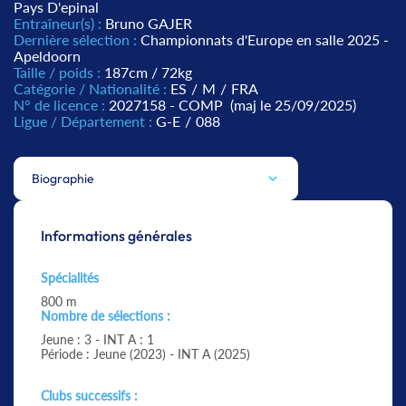
Pays D'epinal
Entraîneur(s) :
Bruno GAJER
Dernière sélection :
Championnats d'Europe en salle 2025 -
Apeldoorn
Taille / poids :
187cm / 72kg
Catégorie / Nationalité :
ES
/
M
/
FRA
N° de licence :
2027158 - COMP
(maj le 25/09/2025)
Ligue / Département :
G-E
/
088
Biographie
Informations générales
Spécialités
800 m
Nombre de sélections :
Jeune : 3 - INT A : 1
Période : Jeune (2023) - INT A (2025)
Clubs successifs :