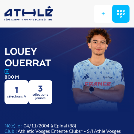
+
LOUEY
OUERRAT
800 M
3
1
sélections
sélections A
jeunes
Né(e) le :
04/11/2004 à Epinal (88)
Club :
Athletic Vosges Entente Clubs* - S/l Athle Vosges