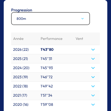
Progression
800m
Année
Performance
Vent
2026 (22)
1'43''80
2025 (21)
1'45''31
2024 (20)
1'45''93
2023 (19)
1'46''72
2022 (18)
1'49''42
2021 (17)
1'51''34
2020 (16)
1'59''08