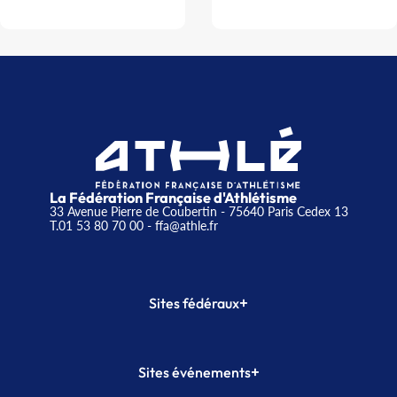
La Fédération Française d'Athlétisme
33 Avenue Pierre de Coubertin - 75640 Paris Cedex 13
T.01 53 80 70 00
- ffa@athle.fr
+
Sites fédéraux
SI-FFA
CALORG
+
Sites événements
Plateforme Formation