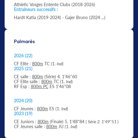
Athletic Vosges Entente Clubs (2018-2026)
Entraineurs successifs :
Hardt Katia (2019-2024) - Gajer Bruno (2024 ...)
Palmarès
2026 (22)
CF Elite :
800m
TC (1.
Ind
)
2025 (21)
CE salle :
800m
(Série) 4. 1'46''60
CF Elite salle :
800m
TC (1.
Ind
)
RF Esp :
800m PC
ES 1'46''08
2024 (20)
CF Jeunes :
800m
ES (1.
Ind
)
2023 (19)
CE Juniors :
800m
(Finale) 5. 1'48''84 (
Série 2. 1'49''51
)
CF Jeunes salle :
800m
JU (1.
Ind
)