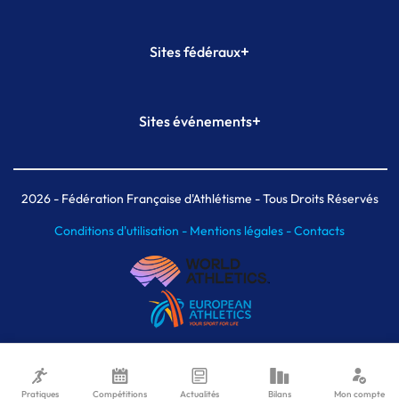
+
Sites fédéraux
SI-FFA
CALORG
+
Sites événements
Plateforme Formation
Meeting de Paris
Meeting de Paris indoor
MAIF Ekiden de Paris
2026
- Fédération Française d'Athlétisme - Tous Droits Réservés
Conditions d'utilisation -
Mentions légales -
Contacts
Pratiques
Compétitions
Actualités
Bilans
Mon compte