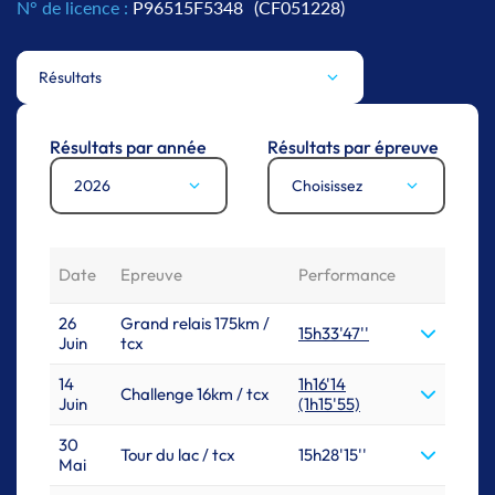
N° de licence :
P96515F5348
(CF051228)
Résultats
Résultats par année
Résultats par épreuve
2026
Choisissez
Date
Epreuve
Performance
26
Grand relais 175km /
15h33'47''
Juin
tcx
14
1h16'14
Challenge 16km / tcx
Juin
(1h15'55)
30
Tour du lac / tcx
15h28'15''
Mai