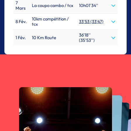
7
La coupo cambo / tcx
10h01'34''
Mars
10km compétition /
8 Fév.
33'53 (33'47)
tcx
36'18''
1 Fév.
10 Km Route
(35'53'')