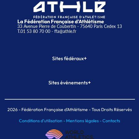
La Fédération Française d'Athlétisme
33 Avenue Pierre de Coubertin - 75640 Paris Cedex 13
T.01 53 80 70 00
- ffa@athle.fr
+
Sites fédéraux
SI-FFA
CALORG
+
Sites événements
Plateforme Formation
Meeting de Paris
Meeting de Paris indoor
MAIF Ekiden de Paris
2026
- Fédération Française d'Athlétisme - Tous Droits Réservés
Conditions d'utilisation -
Mentions légales -
Contacts