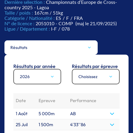
Dernière sélection :
Championnats d’Europe de Cross-
country 2025 - Lagoa
Taille / poids :
167cm / 51kg
Catégorie / Nationalité :
ES
/
F
/
FRA
N° de licence :
2051010 - COMP
(maj le 21/09/2025)
Ligue / Département :
I-F
/
078
Résultats
Résultats par année
Résultats par épreuve
2026
Choisissez
Date
Epreuve
Performance
1 Août
5 000m
AB
25 Juil
1 500m
4'33''86