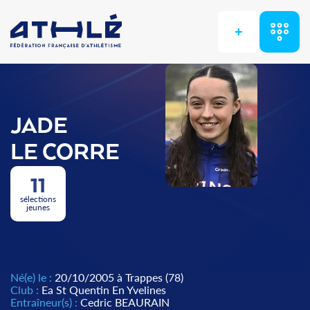
+
JADE
LE CORRE
11
sélections
jeunes
Né(e) le :
20/10/2005 à Trappes (78)
Club :
Ea St Quentin En Yvelines
Entraîneur(s) :
Cedric BEAURAIN