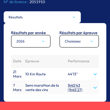
N° de licence :
2051910
Résultats
Résultats par année
Résultats par épreuve
2026
Choisissez
Date
Epreuve
Performance
21
10 Km Route
44'13''
Mars
7
Semi marathon de la
1h45'43
Mars
vente des vins
(1h45'27)