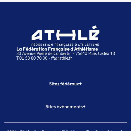
La Fédération Française d'Athlétisme
33 Avenue Pierre de Coubertin - 75640 Paris Cedex 13
T.01 53 80 70 00
- ffa@athle.fr
+
Sites fédéraux
SI-FFA
CALORG
+
Sites événements
Plateforme Formation
Meeting de Paris
Meeting de Paris indoor