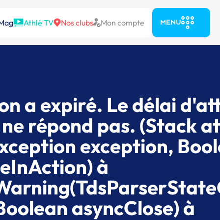
 Mag
Athlé TV
Nos clubs
Mon compte
MENU
on a expiré. Le délai d'at
r ne répond pas. (Stack at
xception exception, Boo
eInAction) à
Warning(TdsParserState
Boolean asyncClose) à