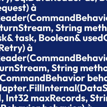
quest) à
eReader(CommandBehavi
turnStream, String meth
sk& task, Boolean& used
Retry) à
eReader(CommandBehavi
urnStream, String metho
(CommandBehavior beha
pter.FillInternal(Data
d, Int32 maxRecords, Str