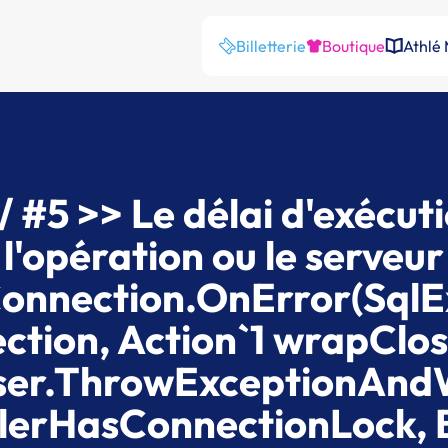
Billetterie
Boutique
Athlé
 #5 >> Le délai d'exécuti
e l'opération ou le serveu
onnection.OnError(SqlE
tion, Action`1 wrapClos
rser.ThrowExceptionAnd
llerHasConnectionLock, 