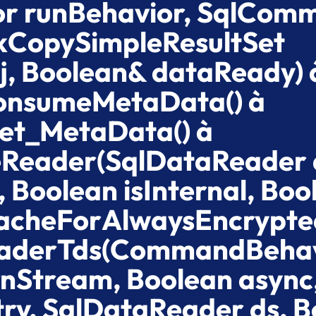
or runBehavior, SqlCom
kCopySimpleResultSet
j, Boolean& dataReady) 
ConsumeMetaData() à
et_MetaData() à
eReader(SqlDataReader 
 Boolean isInternal, Boo
CacheForAlwaysEncrypte
eaderTds(CommandBeha
nStream, Boolean async,
try, SqlDataReader ds, 