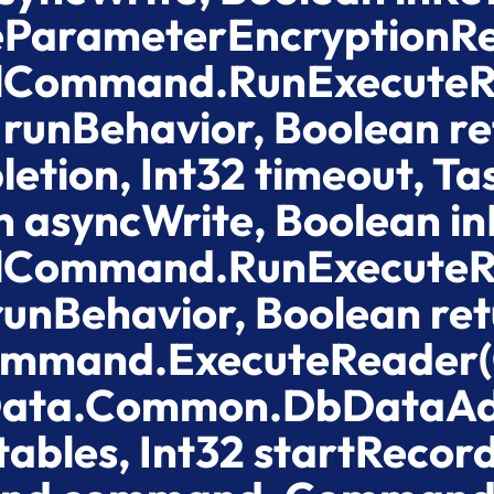
eParameterEncryptionRe
SqlCommand.RunExecut
runBehavior, Boolean re
etion, Int32 timeout, Ta
 asyncWrite, Boolean in
SqlCommand.RunExecut
unBehavior, Boolean ret
Command.ExecuteReader
Data.Common.DbDataAda
ables, Int32 startRecor