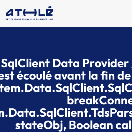
 SqlClient Data Provider /
'est écoulé avant la fin d
tem.Data.SqlClient.SqlC
breakConnec
m.Data.SqlClient.TdsPa
stateObj, Boolean ca