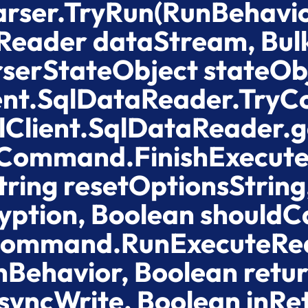
Parser.TryRun(RunBehavi
Reader dataStream, Bul
serStateObject stateOb
ent.SqlDataReader.Try
lClient.SqlDataReader.g
lCommand.FinishExecut
ring resetOptionsString,
ption, Boolean should
qlCommand.RunExecuteR
Behavior, Boolean retur
asyncWrite, Boolean inRe