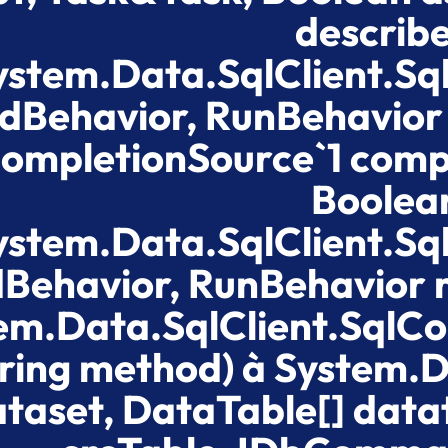
describ
ystem.Data.SqlClient.
dBehavior, RunBehavior 
ompletionSource`1 compl
Boolean
ystem.Data.SqlClient.
Behavior, RunBehavior r
em.Data.SqlClient.Sql
ring method) à System.
taset, DataTable[] datat