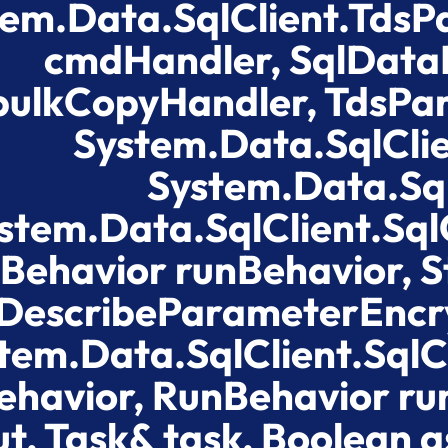
tem.Data.SqlClient.Tds
cmdHandler, SqlData
bulkCopyHandler, TdsPar
System.Data.SqlCli
System.Data.Sq
stem.Data.SqlClient.Sq
Behavior runBehavior, St
DescribeParameterEncry
tem.Data.SqlClient.S
havior, RunBehavior run
t, Task& task, Boolean 