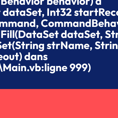
ehavior behavior) à
ataSet, Int32 startRec
 command, CommandBeha
ll(DataSet dataSet, St
t(String strName, Stri
eout) dans
Main.vb:ligne 999)