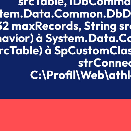
srcTable, IDbComma
tem.Data.Common.DbData
32 maxRecords, String
avior) à System.Data.C
rcTable) à SpCustomCla
strConnec
C:\Profil\Web\ath