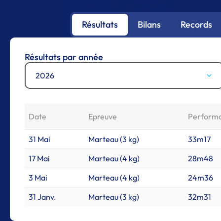
Résultats
Bilans
Records
Résultats par année
2026
Date
Epreuve
Perform
31 Mai
Marteau (3 kg)
33m17
17 Mai
Marteau (4 kg)
28m48
3 Mai
Marteau (4 kg)
24m36
31 Janv.
Marteau (3 kg)
32m31