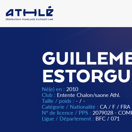
GUILLEM
ESTORGU
Né(e) en :
2010
Club :
Entente Chalon/saone Athl.
Taille / poids :
- / -
Catégorie / Nationalité :
CA
/
F
/
FRA
N° de licence / PPS :
2079028 - COM
Ligue / Département :
BFC
/
071