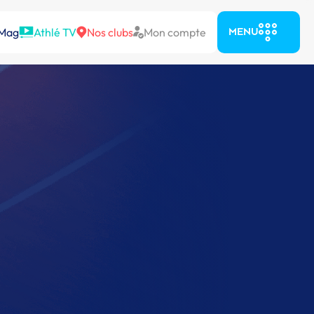
 Mag
Athlé TV
Nos clubs
Mon compte
MENU