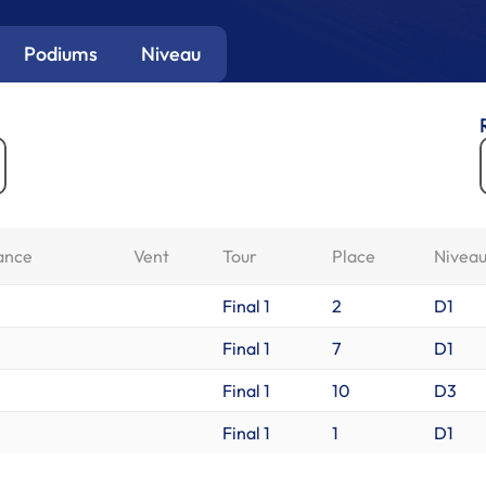
Podiums
Niveau
ance
Vent
Tour
Place
Nivea
Final 1
2
D1
Final 1
7
D1
Final 1
10
D3
Final 1
1
D1