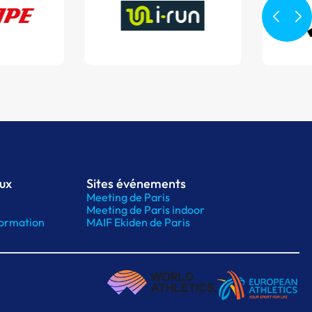
aux
Sites événements
Meeting de Paris
Meeting de Paris indoor
ormation
MAIF Ekiden de Paris