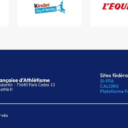
Sites fédér
ançaise d'Athlétisme
SI-FFA
ubertin - 75640 Paris Cedex 13
CALORG
athle.fr
Plateforme F
rvés