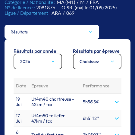
Catégorie / Nationalité :
MA (M1)
/
M
/
FRA
N° de licence :
2081876 - LOISR
(maj le 01/09/2025)
Ligue / Département :
ARA
/
069
Résultats
Résultats par année
Résultats par épreuve
2026
Choisissez
Date
Epreuve
Performance
19
Ut4m40 chartreuse -
5h56'54''
Juil
42km / tcx
17
Ut4m50 taillefer -
6h51'12''
Juil
47km / tcx
6
Trail du fort / tcx
2h01'03''