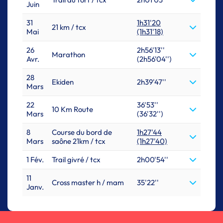
Juin
31
1h31'20
21 km / tcx
Mai
(1h31'18)
26
2h56'13''
Marathon
Avr.
(2h56'04'')
28
Ekiden
2h39'47''
Mars
22
36'53''
10 Km Route
Mars
(36'32'')
8
Course du bord de
1h27'44
Mars
saône 21km / tcx
(1h27'40)
1 Fév.
Trail givré / tcx
2h00'54''
11
Cross master h / mam
35'22''
Janv.