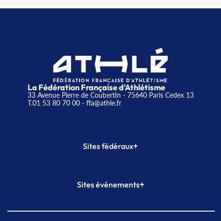
La Fédération Française d'Athlétisme
33 Avenue Pierre de Coubertin - 75640 Paris Cedex 13
T.01 53 80 70 00
- ffa@athle.fr
+
Sites fédéraux
SI-FFA
CALORG
+
Sites événements
Plateforme Formation
Meeting de Paris
Meeting de Paris indoor