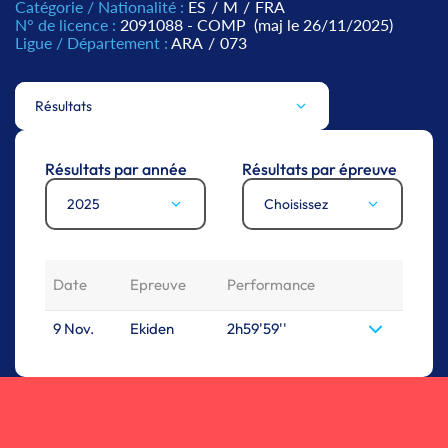
Catégorie / Nationalité :
ES
/
M
/
FRA
N° de licence :
2091088 - COMP
(maj le 26/11/2025)
Ligue / Département :
ARA
/
073
Résultats
Résultats par année
Résultats par épreuve
2025
Choisissez
Date
Epreuve
Performance
9 Nov.
Ekiden
2h59'59''