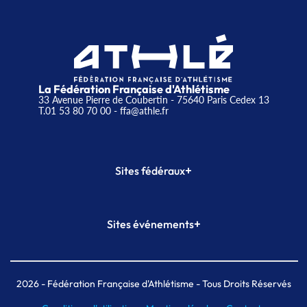
La Fédération Française d'Athlétisme
33 Avenue Pierre de Coubertin - 75640 Paris Cedex 13
T.01 53 80 70 00
- ffa@athle.fr
+
Sites fédéraux
SI-FFA
CALORG
+
Sites événements
Plateforme Formation
Meeting de Paris
Meeting de Paris indoor
MAIF Ekiden de Paris
2026
- Fédération Française d'Athlétisme - Tous Droits Réservés