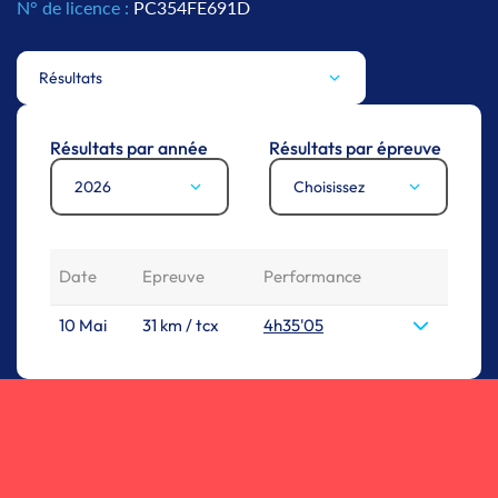
N° de licence :
PC354FE691D
Résultats
Résultats par année
Résultats par épreuve
2026
Choisissez
Date
Epreuve
Performance
10 Mai
31 km / tcx
4h35'05