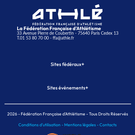
La Fédération Française d'Athlétisme
33 Avenue Pierre de Coubertin - 75640 Paris Cedex 13
T.01 53 80 70 00
- ffa@athle.fr
+
Sites fédéraux
SI-FFA
CALORG
+
Sites événements
Plateforme Formation
Meeting de Paris
Meeting de Paris indoor
MAIF Ekiden de Paris
2026
- Fédération Française d'Athlétisme - Tous Droits Réservés
Conditions d'utilisation -
Mentions légales -
Contacts