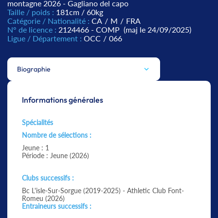
montagne 2026 - Gagliano del capo
Taille / poids :
181cm / 60kg
Catégorie / Nationalité :
CA
/
M
/
FRA
N° de licence :
2124466 - COMP
(maj le 24/09/2025)
Ligue / Département :
OCC
/
066
Biographie
Informations générales
Spécialités
Nombre de sélections :
Jeune : 1
Période : Jeune (2026)
Clubs successifs :
Bc L'isle-Sur-Sorgue (2019-2025) - Athletic Club Font-
Romeu (2026)
Entraineurs successifs :