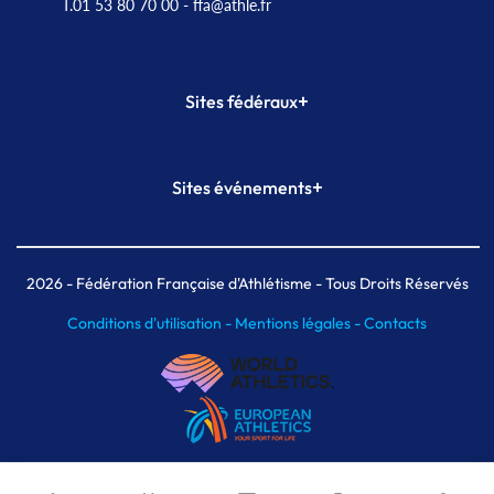
T.01 53 80 70 00
- ffa@athle.fr
+
Sites fédéraux
SI-FFA
CALORG
+
Sites événements
Plateforme Formation
Meeting de Paris
Meeting de Paris indoor
MAIF Ekiden de Paris
2026
- Fédération Française d'Athlétisme - Tous Droits Réservés
Conditions d'utilisation -
Mentions légales -
Contacts