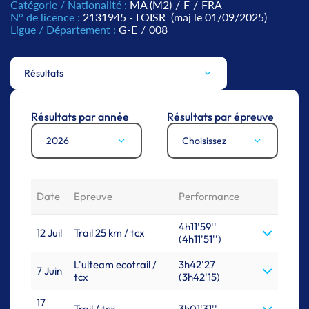
Catégorie / Nationalité :
MA (M2)
/
F
/
FRA
N° de licence :
2131945 - LOISR
(maj le 01/09/2025)
Ligue / Département :
G-E
/
008
Résultats
Résultats par année
Résultats par épreuve
2026
Choisissez
Date
Epreuve
Performance
4h11'59''
12 Juil
Trail 25 km / tcx
(4h11'51'')
L'ulteam ecotrail /
3h42'27
7 Juin
tcx
(3h42'15)
17
Trail / tcx
3h01'31''