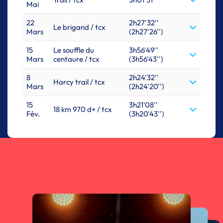
Mai
22
2h27'32''
Le brigand / tcx
Mars
(2h27'26'')
15
Le souffle du
3h56'49''
Mars
centaure / tcx
(3h56'43'')
8
2h24'32''
Harcy trail / tcx
Mars
(2h24'20'')
15
3h21'08''
18 km 970 d+ / tcx
Fév.
(3h20'43'')