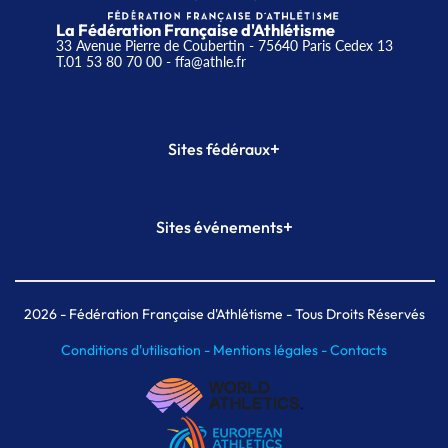
La Fédération Française d'Athlétisme
33 Avenue Pierre de Coubertin - 75640 Paris Cedex 13
T.01 53 80 70 00
- ffa@athle.fr
+
Sites fédéraux
SI-FFA
CALORG
+
Sites événements
Plateforme Formation
Meeting de Paris
Meeting de Paris indoor
MAIF Ekiden de Paris
2026
- Fédération Française d'Athlétisme - Tous Droits Réservés
Conditions d'utilisation -
Mentions légales -
Contacts