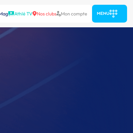
 Mag
Athlé TV
Nos clubs
Mon compte
MENU