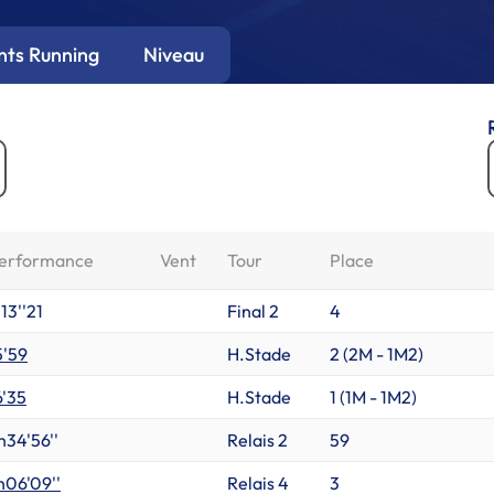
ts Running
Niveau
erformance
Vent
Tour
Place
'13''21
Final 2
4
5'59
H.Stade
2 (
2M
-
1M2
)
6'35
H.Stade
1 (
1M
-
1M2
)
h34'56''
Relais 2
59
h06'09''
Relais 4
3