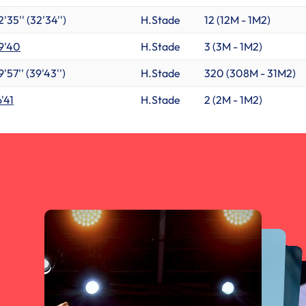
2'35'' (32'34'')
H.Stade
12 (
12M
-
1M2
)
9'40
H.Stade
3 (
3M
-
1M2
)
9'57'' (39'43'')
H.Stade
320 (
308M
-
31M2
)
6'41
H.Stade
2 (
2M
-
1M2
)