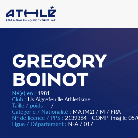
GREGORY
BOINOT
Né(e) en :
1981
Club :
Us Aigrefeuille Athletisme
Taille / poids :
- / -
Catégorie / Nationalité :
MA (M2)
/
M
/
FRA
N° de licence / PPS :
2139384 - COMP
(maj le 05
Ligue / Département :
N-A
/
017