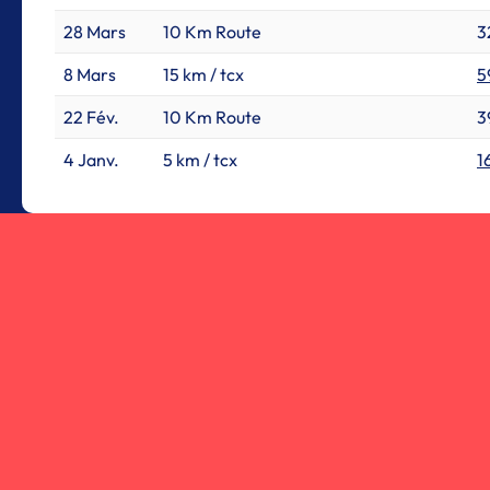
28 Mars
10 Km Route
3
8 Mars
15 km / tcx
5
22 Fév.
10 Km Route
3
4 Janv.
5 km / tcx
1