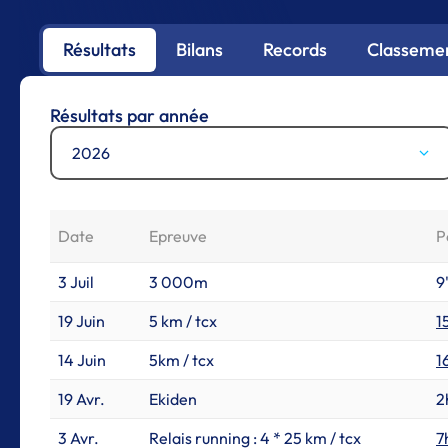
Résultats
Bilans
Records
Classemen
Résultats par année
2026
Date
Epreuve
P
3 Juil
3 000m
9
19 Juin
5 km / tcx
1
14 Juin
5km / tcx
1
19 Avr.
Ekiden
2
3 Avr.
Relais running : 4 * 25 km / tcx
7